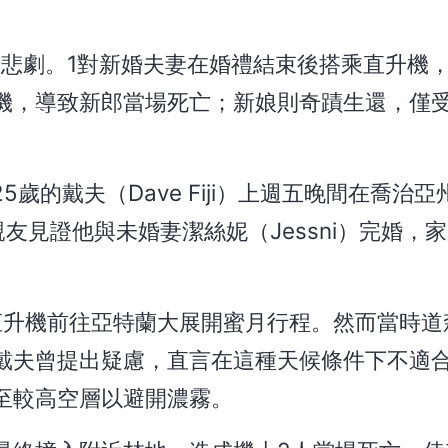
機悲劇。1對新婚夫妻在婚禮結束後搭乘直升機
機，導致新郎當場死亡；新娘則奇蹟生還，僅
，25歲的戴夫（Dave Fiji）上週五晚間在喬治
百名親友見證他與未婚妻潔絲妮（Jessni）完婚，
直升機前往亞特蘭大展開蜜月行程。然而當時道
戴夫曾提出疑慮，直言在這種天候條件下不適
至較高空層以避開濃霧。