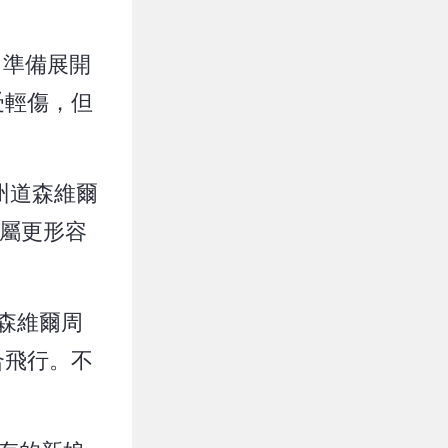
，準備展開
受輕傷，但
亞州道森維爾
家屬更形容
森維爾周
合飛行。不