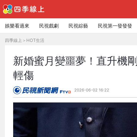
娛樂看過來
民視戲劇
民視綜藝
民視第一發發發
四季線上
＞
HOT生活
新婚蜜月變噩夢！直升機
輕傷
2026-06-02 16:22