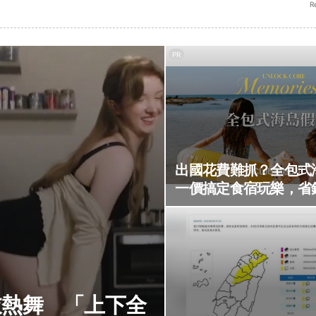
R
PR
出國花費難抓？全包式
一價搞定食宿玩樂，省
衣熱舞 「上下全