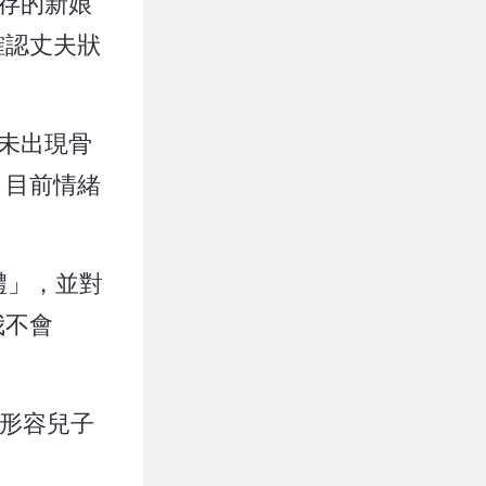
存的新娘
確認丈夫狀
未出現骨
，目前情緒
禮」，並對
我不會
親形容兒子