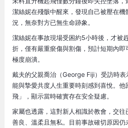
未料直升機起飛僅數分鐘後即失控墜落，
潔絲妮在殘骸中醒來，發現自己被壓在機
況，無奈對方已無生命跡象。
潔絲妮在事故現場受困約5小時後，才被
折，僅有嚴重瘀傷與割傷，預計短期內即
極度崩潰。
戴夫的父親喬治（George Fiji）
能與摯愛共度人生重要時刻感到喜悅。他
飛」，顯示當時確實存在安全疑慮。
家屬也透露，這對新人相識於教會，交往
善良、溫柔且無私。目前事故確切原因仍未釐