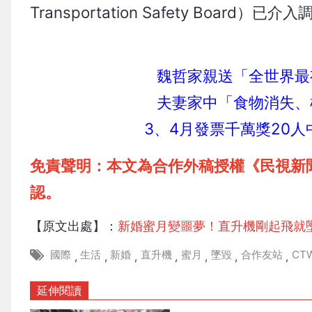
Transportation Safety Bo
魏哲家親送「全世界最
夫妻家中「食物消失、
3、4月發票千萬獎20
免責聲明：本文為合作外稿授權《民視新
認。
【原文出處】：
新婚蜜月變噩夢！直升機剛起飛就
國際
生活
新婚
直升機
蜜月
墜毀
合作友站
CT
,
,
,
,
,
,
,
延伸閱讀