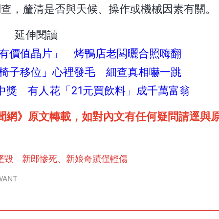
ard）已介入調查，釐清是否與天候、操作或機械因素有關。
延伸閱讀
有價值晶片」 烤鴨店老闆曬合照嗨翻
椅子移位」心裡發毛 細查真相嚇一跳
人中獎 有人花「21元買飲料」成千萬富翁
聞網》原文轉載，如對內文有任何疑問請逕與
墜毀 新郎慘死、新娘奇蹟僅輕傷
WANT