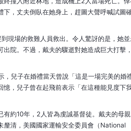
最終撞入附近林地，造成機上2人當場死亡。倖
體下，丈夫倒臥在她身上，趕圖大聲呼喊試圖
趕到現場的救難人員救出。令人驚訝的是，她並
可出院。不過，戴夫的驟逝對她造成巨大打擊
受訪時表示，兒子在婚禮當天曾說「這是一場完美的婚
回憶，兒子曾在起飛前表示「在這種能見度下
已有約10年，2人皆為虔誠基督徒。戴夫的母
清，美國國家運輸安全委員會（National