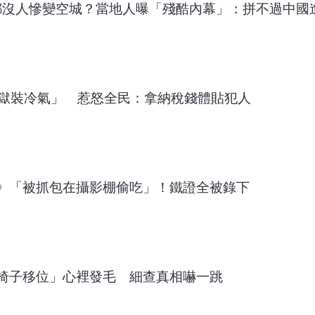
都沒人慘變空城？當地人曝「殘酷內幕」：拼不過中國
監獄裝冷氣」 惹怒全民：拿納稅錢體貼犯人
》「被抓包在攝影棚偷吃」！鐵證全被錄下
椅子移位」心裡發毛 細查真相嚇一跳