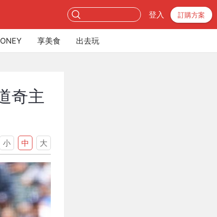
登入
訂購方案
ONEY
享美食
出去玩
道奇主
小
中
大