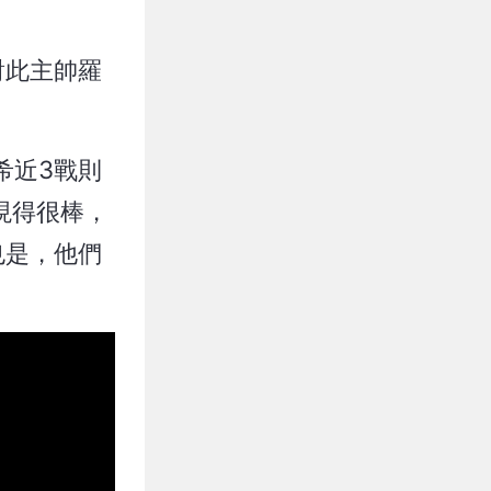
對此主帥羅
希近3戰則
現得很棒，
也是，他們