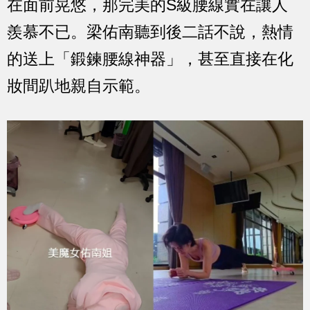
在面前晃悠，那完美的S級腰線實在讓人
羨慕不已。梁佑南聽到後二話不說，熱情
的送上「鍛鍊腰線神器」，甚至直接在化
妝間趴地親自示範。