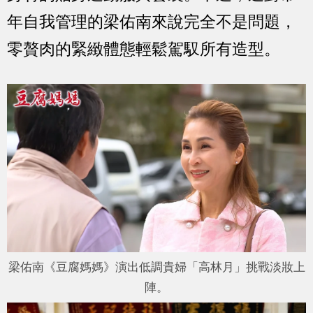
年自我管理的梁佑南來說完全不是問題，
零贅肉的緊緻體態輕鬆駕馭所有造型。
梁佑南《豆腐媽媽》演出低調貴婦「高林月」挑戰淡妝上
陣。