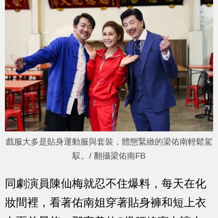
戲服大多是貼身運動服與套裝，體態緊緻的梁佑南輕鬆駕
馭。/ 翻攝梁佑南FB
同劇演員
陳仙梅
就忍不住爆料，每天在化
妝間裡，看著佑南姐穿著貼身褲和短上衣