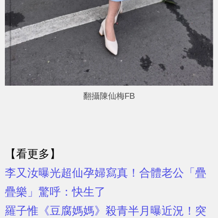
翻攝陳仙梅FB
【看更多】
李又汝曝光超仙孕婦寫真！合體老公「疊
疊樂」驚呼：快生了
羅子惟《豆腐媽媽》殺青半月曝近況！突