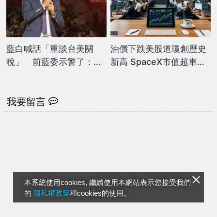
藍白喊話「重談台美關
油價下跌美股道瓊創歷史
稅」 前藍委示警了：非
新高 SpaceX市值超車亞
常不智之舉
馬遜
我要留言
本系統使用cookies, 繼續使用本網站表示您接受我們
的
隱私權政策
和cookies的使用。