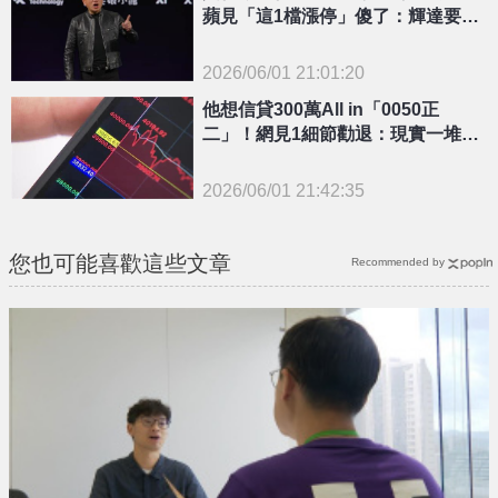
蘋見「這1檔漲停」傻了：輝達要買
來當辦公室？
2026/06/01 21:01:20
{PLAYICON}
他想信貸300萬All in「0050正
二」！網見1細節勸退：現實一堆負
債跑路的
2026/06/01 21:42:35
{PLAYICON}
您也可能喜歡這些文章
Recommended by