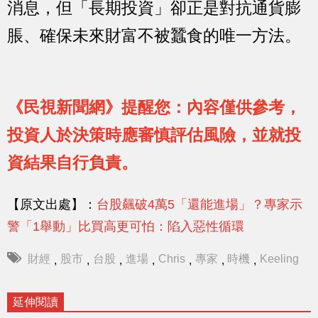
消息，但「長期投資」卻正是對抗通貨膨
脹、確保未來財富不被蠶食的唯一方法。
《民視新聞網》提醒您：內容僅供參考，
投資人於決策時應審慎評估風險，並就投
資結果自行負責。
【原文出處】：
台股飆破4萬5「還能進場」？專家示
警「1舉動」比買高更可怕：陷入惡性循環
財經
股市
台股
進場
Chris
專家
時機
Keeling
,
,
,
,
,
,
,
延伸閱讀