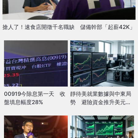
搶人了！速食店開徵千名職缺 儲備幹部「起薪42K」
00919今除息第一天 收
靜待美就業數據與中東局
盤填息幅度28%
勢 避險資金推升美元兌
日圓