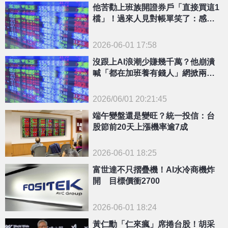
他苦勸上班族開證券戶「直接買這1
檔」！過來人見對帳單笑了：感謝
當年的自己
2026-06-01 17:58
沒跟上AI浪潮少賺幾千萬？他崩潰
喊「都在加班養有錢人」網掀兩派
論戰
2026/06/01 20:21:45
{PLAYICON}
端午變盤還是變旺？統一投信：台
股節前20天上漲機率逾7成
2026-06-01 18:25
富世達不只摺疊機！AI水冷商機炸
開 目標價衝2700
2026-06-01 18:24
黃仁勳「仁來瘋」席捲台股！胡采