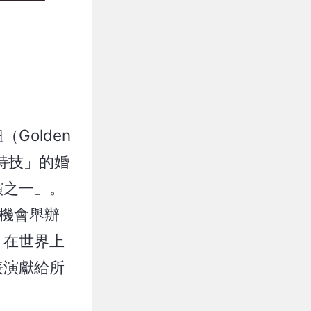
olden
特技」的婚
演之一」。
有機會舉辦
，在世界上
表演獻給所