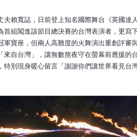
丈夫賴寬誌，日前登上知名國際舞台《英國達
決賽，不僅成為首組闖進該節目總決賽的台灣表演者，更
冠軍寶座，但兩人高難度的火舞演出重創評審
「來自台灣」，讓無數熬夜守在螢幕前應援的
，特別現身暖心留言「謝謝你們讓世界看見台