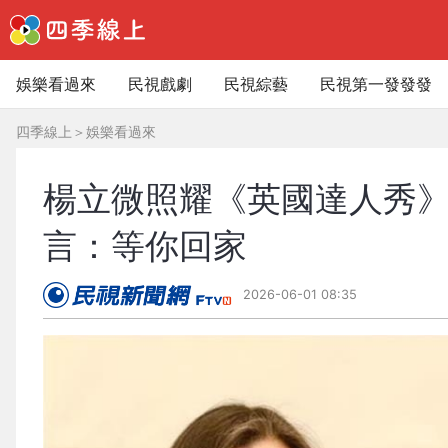
娛樂看過來
民視戲劇
民視綜藝
民視第一發發發
四季線上
＞
娛樂看過來
楊立微照耀《英國達人秀
言：等你回家
2026-06-01 08:35