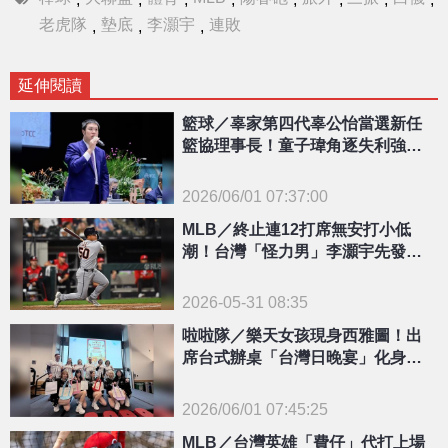
老虎隊
墊底
李灝宇
連敗
,
,
,
延伸閱讀
籃球／辜家第四代辜公怡當選新任
籃協理事長！童子瑋角逐失利強調
「台籃不因選舉分裂」
2026/06/01 07:37:00
{PLAYICON}
MLB／終止連12打席無安打小低
潮！台灣「怪力男」李灝宇先發敲
安整場打好打滿
2026-05-31 08:35
啦啦隊／樂天女孩現身西雅圖！出
席台式辦桌「台灣日晚宴」化身最
強文化大使
2026/06/01 07:45:25
{PLAYICON}
MLB／台灣英雄「費仔」代打上場