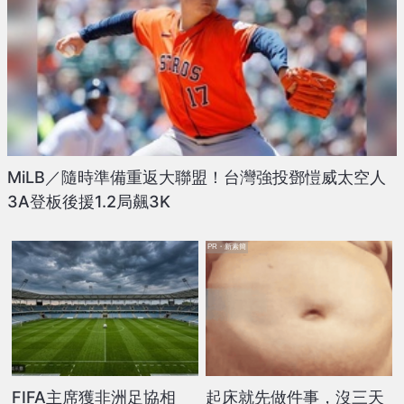
MiLB／隨時準備重返大聯盟！台灣強投鄧愷威太空人
3A登板後援1.2局飆3K
PR・新素簡
FIFA主席獲非洲足協相
起床就先做件事，沒三天