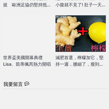
挺 歐洲足協仍堅持抵制
小腹就不見了! 肚子一天
世界盃
天變小！
PR・新素簡
世界盃美國開幕典禮
減肥首選，檸檬加它，堅
Lisa、凱蒂佩芮熱力開唱
持一週，腰細了，瘦到你
懷疑人生
我要留言