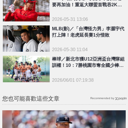
要再加油！重返大聯盟首戰吞2K還
有一次守備失誤
2026-05-31 13:06
MLB(影)／「台灣怪力男」李灝宇代
打上陣！老虎延長賽1分惜敗
2026-05-30 11:04
棒球／新北市獲U12亞洲盃台灣隊組
訓權！10：7勝桃園市奪全國少棒錦
標賽冠軍
2026/06/01 07:19:38
{PLAYICON}
您也可能喜歡這些文章
Recommended by