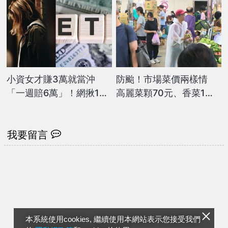
小資女才賺3萬就當沖
防颱！市場菜價兩樣情
「一週賠6萬」！網揪1缺
高麗菜顆70元、香菜1斤
點推「2檔ETF神組合」：
飆300元
長期最穩
我要留言
本系統使用cookies, 繼續使用本網站表示您接受我們