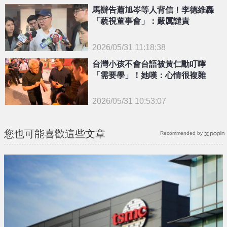
{PLAYICON}
馬辦告蕭旭岑等人背信！李德維轟
「藐視董事會」：嚴厲譴責
2026/05/31 11:18:38
{PLAYICON}
台灣小孩不會台語被黃仁勳叮嚀
「需要學」！她嘆：心情很複雜
2026/05/31 10:53:07
{PLAYICON}
您也可能喜歡這些文章
Recommended by