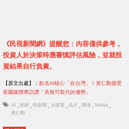
《民視新聞網》提醒您：內容僅供參考，
投資人於決策時應審慎評估風險，並就投
資結果自行負責。
【原文出處】：
點名AI核心「在台灣」！黃仁勳接受
星國媒體專訪讚「具無可取代的優勢」
AI
財經
快新聞
台積電
晶片
輝達
Nvidia
,
,
,
,
,
,
,
黃仁勳