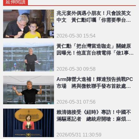
延伸閱讀
兆元宴外偶遇小朋友！只會說英文
中文 黃仁勳叮囑「你需要學台
語」
2026-05-30 15:54
黃仁勳「把台灣當造咖走」關鍵原
因曝光！他直言台積電得「做1事」
才能滿足輝達
2026-05-30 09:58
Arm陣營大進補！輝達預告挑戰PC
市場 將與微軟聯手發布首款處理
器
2026-05-31 07:56
賴清德接受《紐時》專訪！中國不
滿驅逐記者 總統府開嗆：麻煩製
造者
2026/05/31 11:30:59