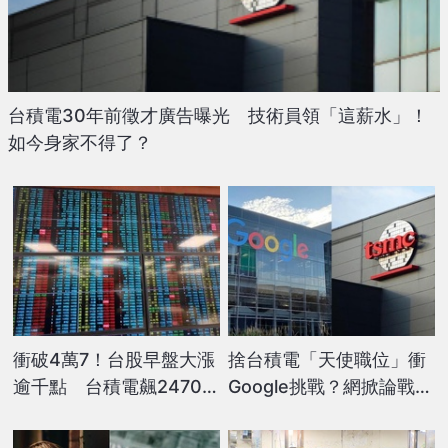
台積電30年前徵才廣告曝光 技術員領「這薪水」！
如今身家不得了？
衝破4萬7！台股早盤大漲
捨台積電「天使職位」衝
逾千點 台積電飆2470元
Google挑戰？網掀論戰：
新天價
台積電握「2優勢」