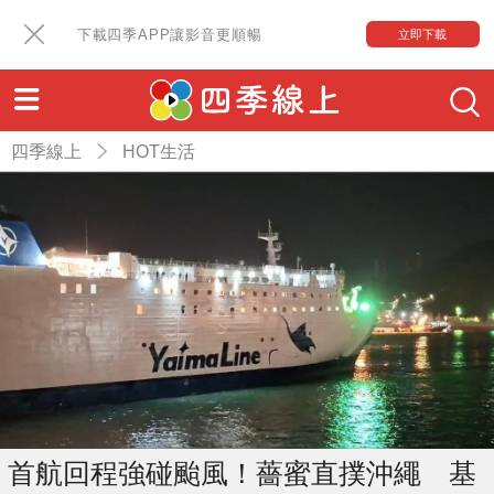
下載四季APP讓影音更順暢
立即下載
四季線上
HOT生活
首航回程強碰颱風！薔蜜直撲沖繩 基