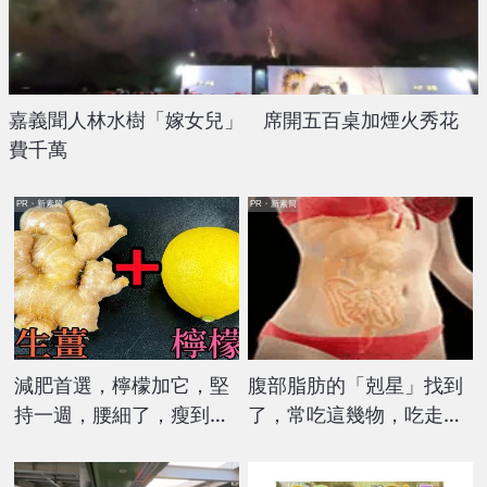
嘉義聞人林水樹「嫁女兒」 席開五百桌加煙火秀花
費千萬
PR・新素簡
PR・新素簡
減肥首選，檸檬加它，堅
腹部脂肪的「剋星」找到
持一週，腰細了，瘦到你
了，常吃這幾物，吃走大
懷疑人生
肚囊，瘦出小蠻腰