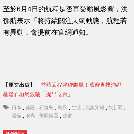
至於6月4日的航程是否再受颱風影響，洪
郁航表示「將持續關注天氣動態，航程若
有異動，會提前在官網通知。」
【原文出處】：
首航回程強碰颱風！薔蜜直撲沖繩
基隆石垣島渡輪「提早返台」
日本
基隆
石垣島
颱風
生活
氣象預報
快新聞
,
,
,
,
,
,
,
渡輪
浪高
華岡集團
薔蜜
,
,
,
延伸閱讀