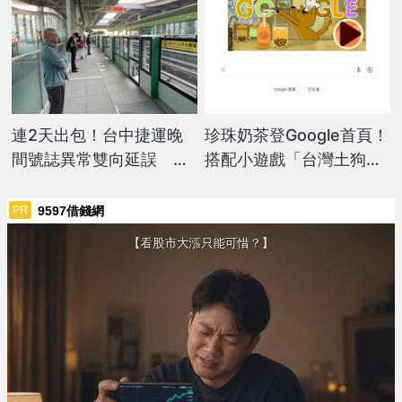
連2天出包！台中捷運晚
珍珠奶茶登Google首頁！
間號誌異常雙向延誤
搭配小遊戲「台灣土狗」
「不到半年故障5次」
陪你做飲料
9597借錢網
PR