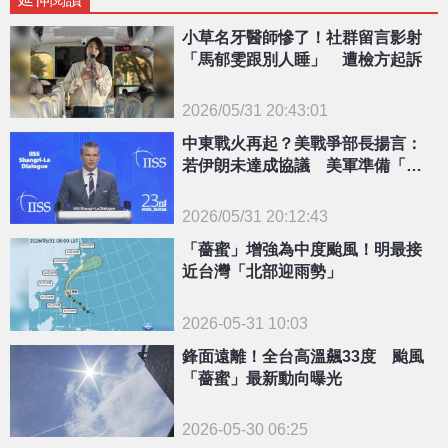
小草名牙醫師慘了！社群留言影射
「馬郁雯跟別人睡」 遭檢方起訴
2026/05/31 20:43:01
{PLAYICON}
中東戰火再起？美戰爭部長揚言：
若伊朗未達成協議 美軍準備「重
啟攻擊」
2026/05/31 20:12:43
{PLAYICON}
「薔蜜」增強為中度颱風！明最接
近台灣「北部迎雨勢」
2026-05-31 10:03
鋒面遠離！全台高溫飆33度 颱風
「薔蜜」最新動向曝光
2026-05-30 06:25