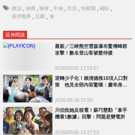
政治
油價
吸收
中油
生活
快新聞
補貼
,
,
,
,
,
,
,
美伊戰爭
亞鄰
凍
,
,
延伸閱讀
{PLAYICON}
最新／三峽熊空雲森瀑布驚傳蜂群
攻擊！數名登山客被螫待援
2026/05/30 13:53:57
逆轉少子化！賴清德推18項人口對
策 他見全部內容驚嘆：慶幸身在
台灣
2026-05-30 07:50
川伯批她反核電！蘇巧慧勸「拿手
機看1數據」回擊：問題是變電所
2026/05/30 13:27:53