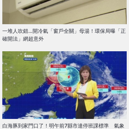
一堆人吹錯…開冷氣「窗戶全關」母湯！環保局曝「正
確開法」網超意外
白海豚到家門口了！明午前7縣市達停班課標準 氣象