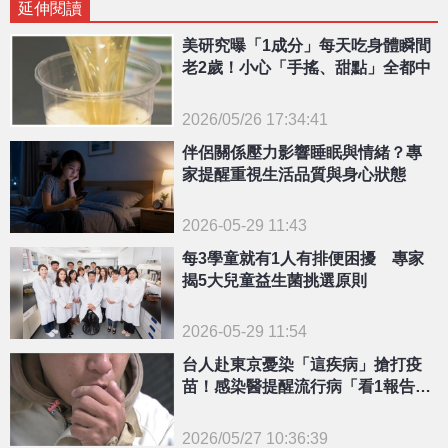
延伸閱讀
美研究曝「1成分」每天吃身體瞬間
老2歲！小心「手搖、甜點」全都中
2026/05/26 17:34:41
{PLAYICON}
伴侶關係壓力影響睡眠與情緒？專
家提醒重視生活品質與身心狀態
2026-05-29 11:43
每3學童就有1人有排便困擾 專家
揭5大兒童益生菌挑選原則
2026-05-29 11:54
台人赴東京憂染「這疾病」搶打疫
苗！感染醫提醒流行病「看1報告」
最準
2026/05/27 10:36:39