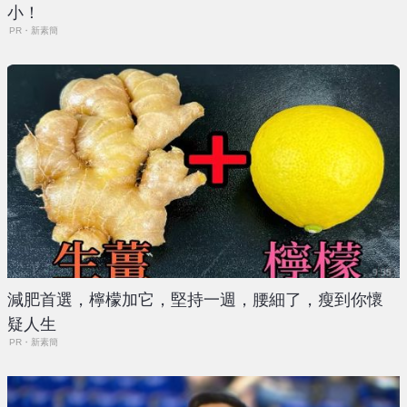
小！
PR・新素簡
減肥首選，檸檬加它，堅持一週，腰細了，瘦到你懷
疑人生
PR・新素簡