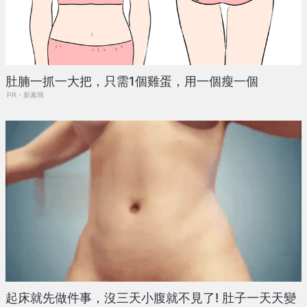
肚腩一抓一大把，只需1個雞蛋，用一個瘦一個
PR・新素簡
起床就先做件事，沒三天小腹就不見了! 肚子一天天變