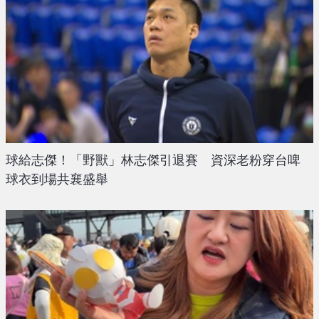
球給志傑！「野獸」林志傑引退賽 資深老粉穿台啤
球衣到場共襄盛舉