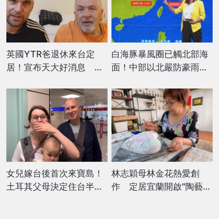
英國YTR爸退休來台定
白海豚暴風圈已觸北部海
居！宣布天大好消息 網
面！中部以北嚴防豪雨
友樂翻：只缺媽媽了
這些縣市恐吹9級強風
女兒嫁台後首次來寶島！
林志穎母林金花熱愛創
土耳其父母決定住台半
作 定居宜蘭開啟"陶藝人
年 特別學中文讓她超驚
生"
喜