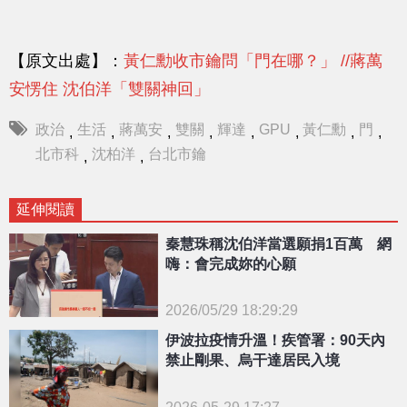
【原文出處】：
黃仁勳收市鑰問「門在哪？」 //蔣萬
安愣住 沈伯洋「雙關神回」
政治
生活
蔣萬安
雙關
輝達
GPU
黃仁勳
門
,
,
,
,
,
,
,
,
北市科
沈柏洋
台北市鑰
,
,
延伸閱讀
秦慧珠稱沈伯洋當選願捐1百萬 網
嗨：會完成妳的心願
2026/05/29 18:29:29
{PLAYICON}
伊波拉疫情升溫！疾管署：90天內
禁止剛果、烏干達居民入境
2026-05-29 17:27