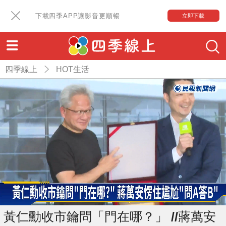
下載四季APP讓影音更順暢
立即下載
四季線上
HOT生活
黃仁勳收市鑰問「門在哪？」 //蔣萬安