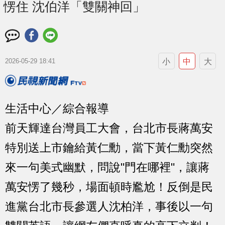
愣住 沈伯洋「雙關神回」
小
中
大
2026-05-29 18:41
生活中心／綜合報導
前天輝達台灣員工大會，台北市長蔣萬安
特別送上市鑰給黃仁勳，當下黃仁勳突然
來一句美式幽默，問說"門在哪裡"，讓蔣
萬安愣了幾秒，場面頓時尷尬！反倒是民
進黨台北市長參選人沈柏洋，事後以一句