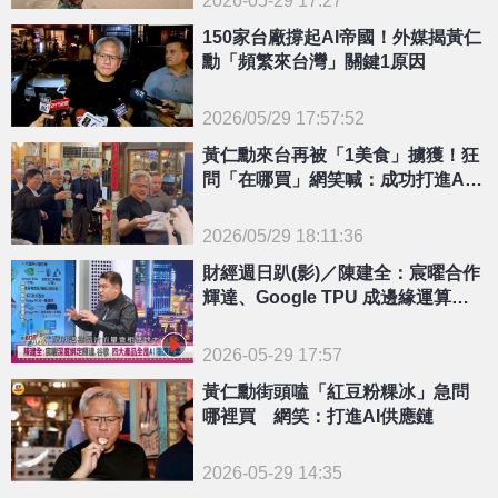
150家台廠撐起AI帝國！外媒揭黃仁
勳「頻繁來台灣」關鍵1原因
2026/05/29 17:57:52
{PLAYICON}
黃仁勳來台再被「1美食」擄獲！狂
問「在哪買」網笑喊：成功打進AI
供應鏈
2026/05/29 18:11:36
{PLAYICON}
財經週日趴(影)／陳建全：宸曜合作
輝達、Google TPU 成邊緣運算隱
藏冠軍
2026-05-29 17:57
黃仁勳街頭嗑「紅豆粉粿冰」急問
哪裡買 網笑：打進AI供應鏈
2026-05-29 14:35