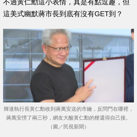
不過黃仁勳這小表情，真是有點逗趣，但
這美式幽默蔣市長到底有沒有GET到？
輝達執行長黃仁勳收到蔣萬安送的市鑰，反問門在哪裡，
蔣萬安愣了兩三秒，網友大酸黃仁勳的梗還得自己接。
（圖／民視新聞）