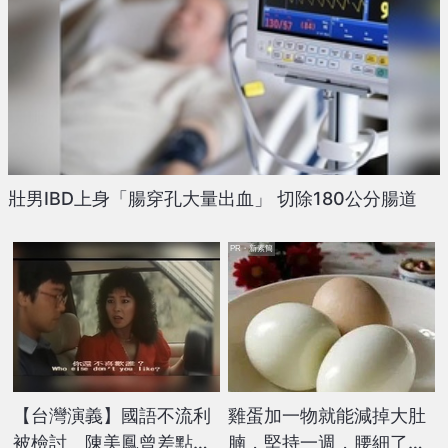
壯男IBD上身「腸穿孔大量出血」 切除180公分腸道
PR・新素簡
【台灣演義】國語不流利
雞蛋加一物就能減掉大肚
被檢討 陳美鳳曾差點退
腩，堅持一週，腰細了，