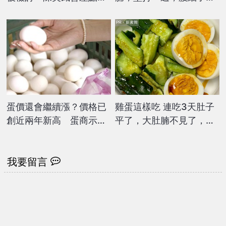
出演藝圈
瘦到你懷疑人生！
PR・新素簡
蛋價還會繼續漲？價格已
雞蛋這樣吃 連吃3天肚子
創近兩年新高 蛋商示
平了，大肚腩不見了，脂
警：恐到「這時」才緩解
肪沒了！
我要留言