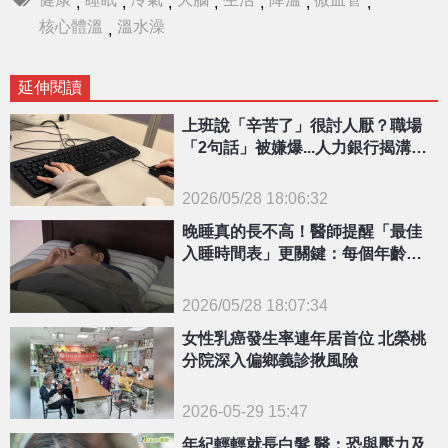
,
,
,
,
,
,
,
核心體溫
溫水澡
,
延伸閱讀
上班說「辛苦了」很討人厭？職場
「2句話」被嫌爆...人力銀行揭溝通
潛規則
2026/05/28 18:06:32
{PLAYICON}
晚睡真的長不高！醫師提醒「最佳
入睡時間表」更關鍵：每個年齡層
不一樣
2026/05/28 18:07:34
{PLAYICON}
女性乳癌發生率連年居首位 北榮桃
分院深入偏鄉義診揪風險
2026-05-29 15:47
年紀輕輕就長白髮 醫：恐與壓力及