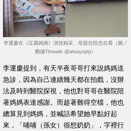
李運慶在《豆腐媽媽》演技精采，母親住院也在看（圖／
翻攝Threads @alwayspip）
李運慶提到，有天半夜哥哥打來說媽媽送
急診，因為自己連續幾天都在拍戲，沒辦
法及時到醫院探視，他也對哥哥在醫院陪
著媽媽表達感謝。而趁著難得空檔，他也
總算見到媽媽，並喊話希望她早點好起
來，「哺哺（孫女）很想奶奶」，字裡行