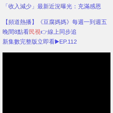
「收入減少」最新近況曝光：充滿感恩
【頻道熱播】
《豆腐媽媽》每週一到週五
晚間8點看
民視
👉線上同步追
新集數完整版立即看▶️EP.112