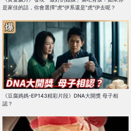
是家佳的話，你會選擇"虎"伊系還是"虎"伊去呢？
《豆腐媽媽-EP143精彩片段》DNA大開獎 母子相
認？