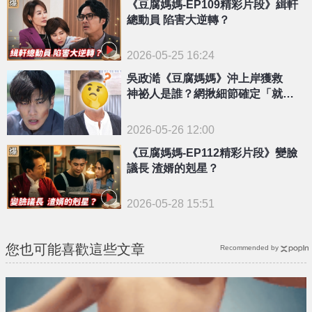
《豆腐媽媽-EP109精彩片段》緝軒
總動員 陷害大逆轉？
2026-05-25 16:24
吳政澔《豆腐媽媽》沖上岸獲救
神祕人是誰？網揪細節確定「就是
他了」
2026-05-26 12:00
《豆腐媽媽-EP112精彩片段》變臉
議長 渣婿的剋星？
2026-05-28 15:51
您也可能喜歡這些文章
Recommended by