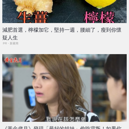
減肥首選，檸檬加它，堅持一週，腰細了，瘦到你懷
疑人生
PR・新素簡
《黃金歲月》發現「最好的姐妹」偷吃背叛！如果你