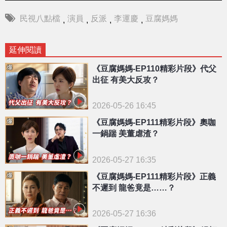
民視八點檔
演員
反派
李運慶
豆腐媽媽
,
,
,
,
延伸閱讀
《豆腐媽媽-EP110精彩片段》代父
出征 有美大反攻？
2026-05-26 16:45
《豆腐媽媽-EP111精彩片段》奧咖
一鍋踹 美董虐渣？
2026-05-27 16:35
《豆腐媽媽-EP111精彩片段》正義
不遲到 龍爸竟是……？
2026-05-27 16:36