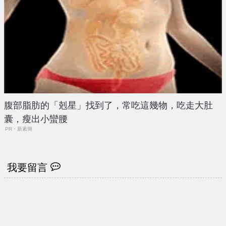
腹部脂肪的「剋星」找到了，常吃這幾物，吃走大肚
囊，瘦出小蠻腰
PR・新素簡
我要留言