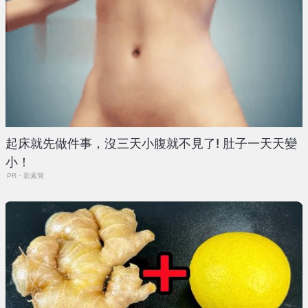
起床就先做件事，沒三天小腹就不見了! 肚子一天天變
小！
PR・新素簡