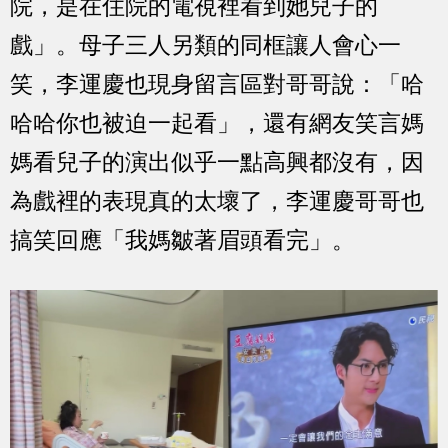
院，是在住院的電視裡看到她兒子的
戲」。母子三人另類的同框讓人會心一
笑，李運慶也現身留言區對哥哥說：「哈
哈哈你也被迫一起看」，還有網友笑言媽
媽看兒子的演出似乎一點高興都沒有，因
為戲裡的表現真的太壞了，李運慶哥哥也
搞笑回應「我媽皺著眉頭看完」。