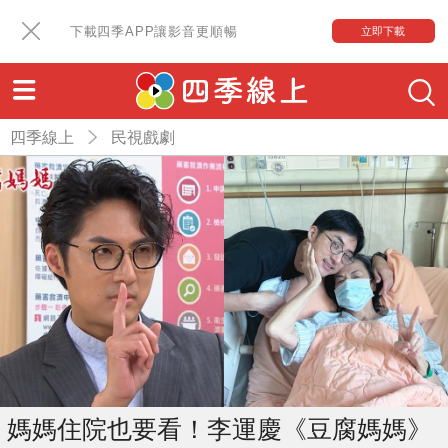
下載四季APP讓影音更順暢
立即下載
四季線上
民視戲劇
媽媽住院也要看！李運慶《豆腐媽媽》