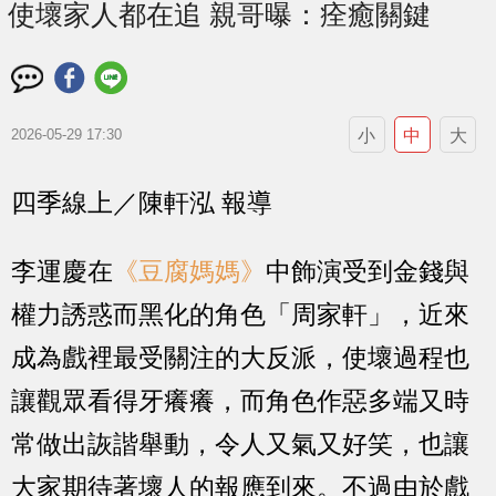
使壞家人都在追 親哥曝：痊癒關鍵
小
中
大
2026-05-29 17:30
四季線上／陳軒泓 報導
李運慶在
《豆腐媽媽》
中飾演受到金錢與
權力誘惑而黑化的角色「周家軒」，近來
成為戲裡最受關注的大反派，使壞過程也
讓觀眾看得牙癢癢，而角色作惡多端又時
常做出詼諧舉動，令人又氣又好笑，也讓
大家期待著壞人的報應到來。不過由於戲