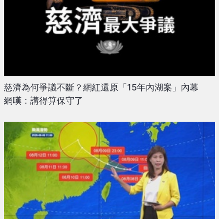
慈濟為何爭議不斷？網紅還原「15年內湖案」內幕
網嘆：講得算保守了