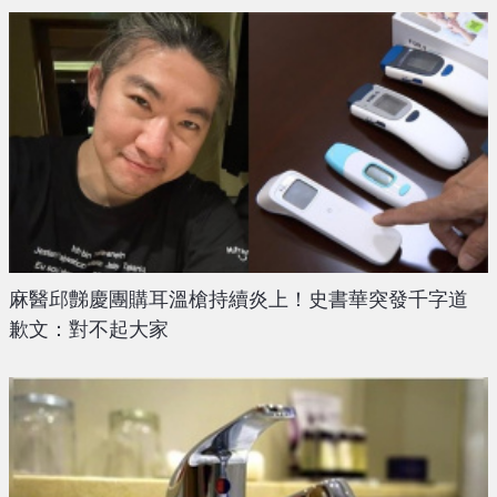
麻醫邱豑慶團購耳溫槍持續炎上！史書華突發千字道
歉文：對不起大家