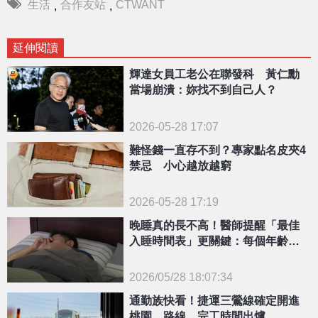
生活
合作友站
CTWANT
,
,
延伸閱讀
輝達女員工老公在聯發科 黃仁勳
當場崩潰：妳找不到自己人？
2026-05-28 17:07
難怪錢一直存不到？專家點名皮夾4
禁忌 小心越放越窮
2026-05-28 17:19
晚睡真的長不高！醫師提醒「最佳
入睡時間表」更關鍵：每個年齡層
不一樣
2026/05/28 18:07:34
{PLAYICON}
通勤族快看！捷運三鶯線確定開進
桃園 路線、完工時間出爐