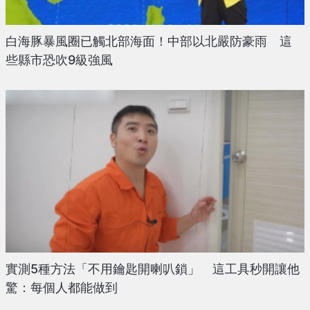
白海豚暴風圈已觸北部海面！中部以北嚴防豪雨 這
些縣市恐吹9級強風
實測5種方法「不用鑰匙開喇叭鎖」 這工具秒開讓他
驚：每個人都能做到