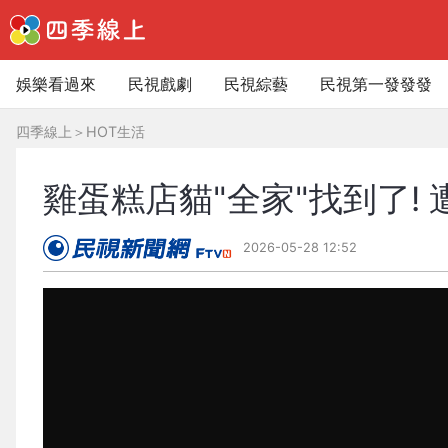
娛樂看過來
民視戲劇
民視綜藝
民視第一發發發
四季線上
＞
HOT生活
雞蛋糕店貓"全家"找到了! 
2026-05-28 12:52