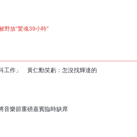
被野放"驚魂39小時"
科工作」 黃仁勳笑虧：怎沒找輝達的
將音樂節重磅嘉賓臨時缺席