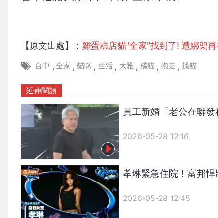
【原文出處】：
雞蛋糕店貓"全家"找到了! 遭綁架再
台中
全家
貓咪
生活
大雅
橘貓
抱走
找貓
,
,
,
,
,
,
,
延伸閱讀
員工新婚「老公在聯發
2026-05-28 12:16
孝琳緊急住院！富邦悍
2026-05-28 12:45