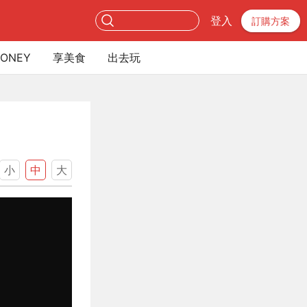
登入
訂購方案
ONEY
享美食
出去玩
小
中
大