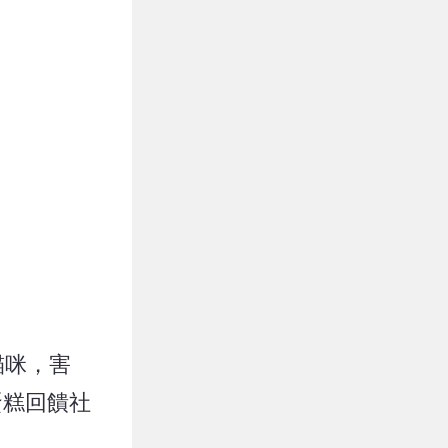
貓咪，害
蛋糕回饋社