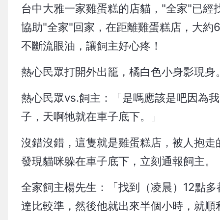
台中大雅一家雞蛋糕的店貓，"全家"已
協助"全家"回家，在距離雞蛋糕店，大約
不斷流眼油，讓飼主好心疼！
熱心民眾打開外出籠，橘白色小身影現身
熱心民眾vs.飼主：「是嗎應該是吧因為
子，天啊牠就在車子底下。」
沒錯沒錯，這隻就是雞蛋糕店，被人抱走
發現貓咪躲在車子底下，立刻通報飼主。
全家飼主楊先生：「找到（凌晨）12點
達比較準，然後他就出來半個小時，就順