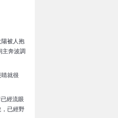
太陽被人抱
飼主奔波調
眼睛就很
睛已經流眼
說，已經野