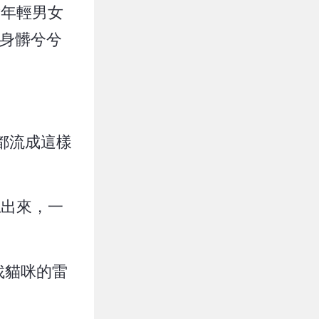
對年輕男女
全身髒兮兮
都流成這樣
認出來，一
找貓咪的雷