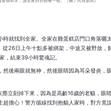
備食物和水，讓全家好好飽餐一頓。（圖／民視新聞）
小時就找到全家。全家在雞蛋糕店門口角落曬
。從26日上午十點多被綁架，中途又被野放，
家，結束39小時驚魂記。
，然後兩眼就無神，然後眼睛因為耳朵發炎，
灰塵立刻掉下來，因為是高齡16歲的老貓，眼
主超擔心！警方循線找到抱貓人家時，對方竟