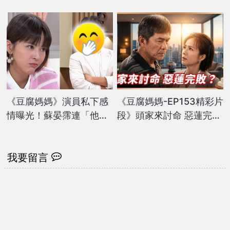
招？
應？
《豆腐媽媽》演員私下感
《豆腐媽媽-EP153精彩片
情曝光！蘇晏霈連「他」
段》頭家來討命 惡蓮完
的壞話都懶得講？
敗？
我要留言