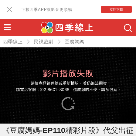
下載四季APP讓影音更順暢
立即下載
四季線上
民視戲劇
豆腐媽媽
《豆腐媽媽-EP110精彩片段》代父出征