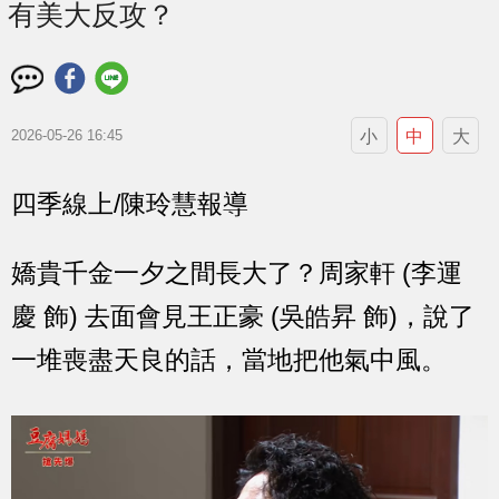
有美大反攻？
小
中
大
2026-05-26 16:45
四季線上/陳玲慧報導
嬌貴千金一夕之間長大了？周家軒 (李運
慶 飾) 去面會見王正豪 (吳皓昇 飾)，說了
一堆喪盡天良的話，當地把他氣中風。