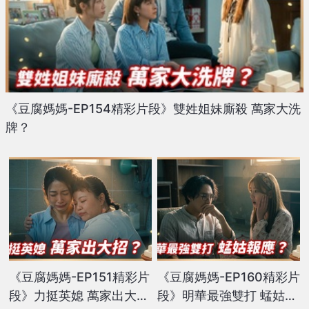
《豆腐媽媽-EP154精彩片段》雙姓姐妹廝殺 萬家大洗
牌？
《豆腐媽媽-EP151精彩片
《豆腐媽媽-EP160精彩片
段》力挺英媳 萬家出大
段》明華最強雙打 蜢姑報