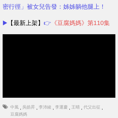
密行徑」被女兒告發：姊姊躺他腿上！
▶️
【最新上架】
👉
《豆腐媽媽》第110集
中風
吳皓昇
李沛綾
李運慶
王晴
代父出征
,
,
,
,
,
,
豆腐媽媽