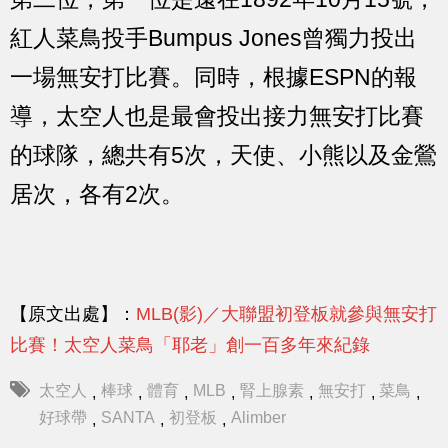
紅人菜鳥投手Bumpus Jones曾獨力投出
一場無安打比賽。同時，根據ESPN的報
導，太空人也是最會投出接力無安打比賽
的球隊，總共有5次，天使、小熊以及金鶯
居次，各有2次。
【原文出處】：
MLB(影)／大聯盟初登板就參與無安打
比賽！太空人菜鳥「耶老」創一百多年來紀錄
太空人
棒球
體育
MLB
腎上腺素
無安打
菜鳥
,
,
,
,
,
,
,
好球帶
SANTA
初登板
Alimber
,
,
,