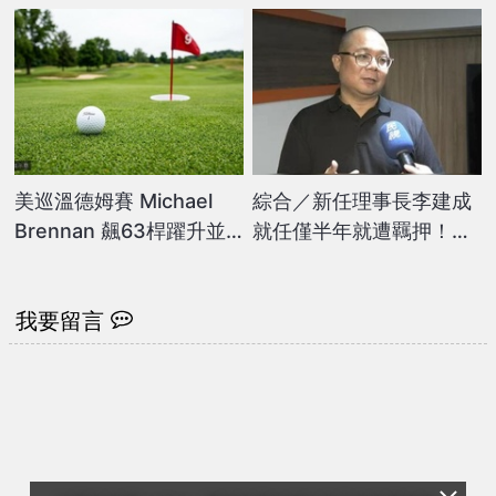
拚最佳名次
美巡溫德姆賽 Michael
綜合／新任理事長李建成
Brennan 飆63桿躍升並
就任僅半年就遭羈押！壘
列領先
球協會深夜發聲明強調
「正常運作」
我要留言