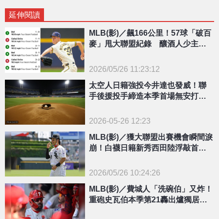
延伸閱讀
MLB(影)／飆166公里！57球「破百
麥」甩大聯盟紀錄 釀酒人少主：
就是催下去
2026/05/26 11:23:12
{PLAYICON}
太空人日籍強投今井達也發威！聯
手後援投手締造本季首場無安打比
賽
2026-05-26 12:23
MLB(影)／獲大聯盟出賽機會瞬間淚
崩！白襪日籍新秀西田陸浮敲首安
還秀美技守備
2026/05/26 10:24:26
{PLAYICON}
MLB(影)／費城人「洗碗伯」又炸！
重砲史瓦伯本季第21轟出爐獨居大
聯盟全壘打王