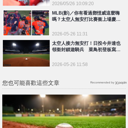
2026/05/26 10:09:20
{PLAYICON}
MLB(影)／你有看過鄧愷威這麼嗨
嗎？太空人無安打比賽衝上場慶祝
畫面曝光
2026-05-26 11:31
太空人接力無安打！日投今井達也
領銜封鎖遊騎兵 菜鳥初登板寫歷
史
2026-05-26 11:58
您也可能喜歡這些文章
Recommended by