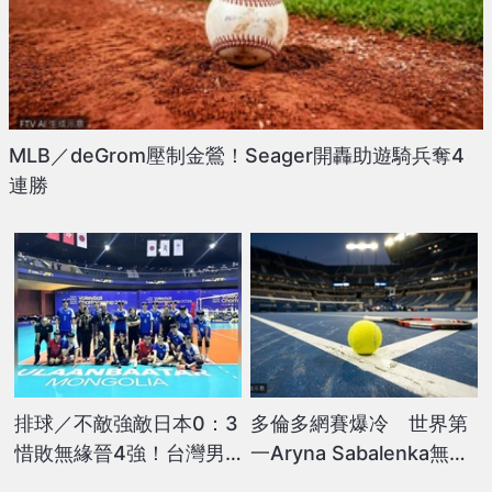
MLB／deGrom壓制金鶯！Seager開轟助遊騎兵奪4
連勝
排球／不敵強敵日本0：3
多倫多網賽爆冷 世界第
惜敗無緣晉4強！台灣男
一Aryna Sabalenka無緣
排亞洲東區排球錦標賽續
八強