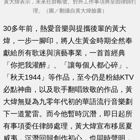
黃大煒表示，未來社群帳號、對外工作事項將全由律師打
理。（圖／翻攝自黃大煒臉書）
30多年前，熱愛音樂與提攜後輩的黃大
煒，一步一腳印，將人生黃金時期全然奉
獻給所有歌迷與演藝事業，一首首經典
「你把我灌醉」、「讓每個人都心碎」、
「秋天1944」等作品，至今仍是粉絲KTV
必點神曲，以及歌手翻唱致敬的作品，黃
大煒無疑為九零年代初的華語流行音樂劃
下一道驚雷。而今他暫時沉潛，即日起所
有事項委任律師處理，黃大煒宣布移居夏
威夷，沉潛回歸創作初心，也同時聲明，