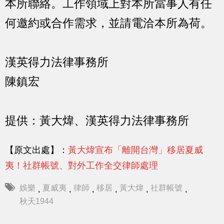
本所聯絡。工作領域上對本所當事人有任
何邀約或合作需求，並請電洽本所為荷。
漢英得力法律事務所
陳鎮宏
提供：黃大煒、漢英得力法律事務所
【原文出處】：
黃大煒宣布「離開台灣」移居夏威
夷！社群帳號、對外工作全交律師處理
娛樂
夏威夷
律師
移居
黃大煒
社群帳號
,
,
,
,
,
,
秋天1944