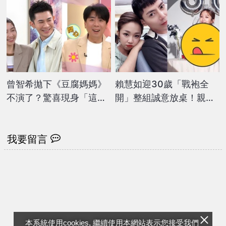
拍戲
曾智希拋下《豆腐媽媽》
賴慧如迎30歲「戰袍全
不演了？驚喜現身「這節
開」整組誠意放桌！親揭
目」與梁赫群合體主持
「15年星路」1事很幸運
我要留言
本系統使用cookies, 繼續使用本網站表示您接受我們