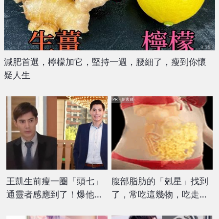
減肥首選，檸檬加它，堅持一週，腰細了，瘦到你懷
疑人生
PR・新素簡
王凱生前瘦一圈「頭七」
腹部脂肪的「剋星」找到
通靈者感應到了！爆他
了，常吃這幾物，吃走大
「一直喊好冷」硬要進棚
肚囊，瘦出小蠻腰