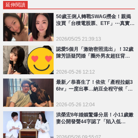
延伸閱讀
50歲王俐人轉戰SWAG撈金！親揭
沒買「台積電股票、ETF」⋯真實原
因超心碎
2026/05/25 21:39:13
{PLAYICON}
認愛5個月「激吻密照流出」！32歲
陳芳語疑閃婚「圈外男友超狂背
景」遭起底
2026-05-26 12:12
最新／恭喜生了！依依「產程拉鋸3
6hr」一度出事…納豆全程守候「見
女兒哭喊1句」
2026-05-26 12:04
洪榮宏8年婚姻驚爆分居！小11歲嫩
妻公開發聲44字認了「陷入低
潮」？
2026/05/26 09:55:07