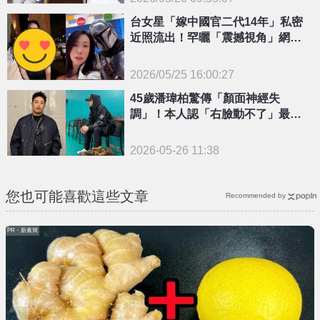
{PLAYICON}
台女星「嫁中國官二代14年」私密
近照流出！罕曬「震撼視角」網看
傻
2026/05/25 16:00:27
{PLAYICON}
45歲潘瑋柏驚傳「顏面神經失
調」！本人認「右臉動不了」最新
近況曝光
2026-05-26 11:38
您也可能喜歡這些文章
Recommended by
PR・新素簡