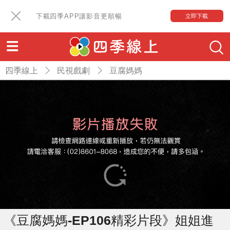
下載四季APP讓影音更順暢
立即下載
四季線上
民視戲劇
豆腐媽媽
《豆腐媽媽-EP106精彩片段》姐姐進