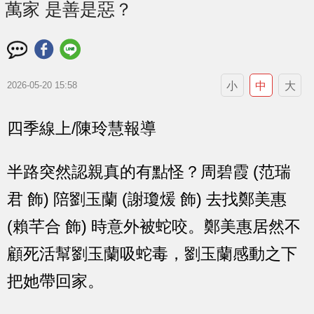
萬家 是善是惡？
小
中
大
2026-05-20 15:58
四季線上/陳玲慧報導
半路突然認親真的有點怪？周碧霞 (范瑞
君 飾) 陪劉玉蘭 (謝瓊煖 飾) 去找鄭美惠
(賴芊合 飾) 時意外被蛇咬。鄭美惠居然不
顧死活幫劉玉蘭吸蛇毒，劉玉蘭感動之下
把她帶回家。