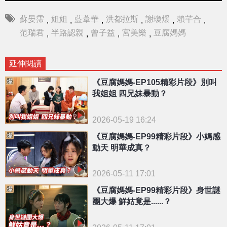
蘇晏霈
姐姐
藍葦華
洪都拉斯
謝瓊煖
賴芊合
,
,
,
,
,
,
范瑞君
半路認親
曾子益
宮美樂
豆腐媽媽
,
,
,
,
延伸閱讀
《豆腐媽媽-EP105精彩片段》別叫
我姐姐 四兄妹暴動？
2026-05-19 16:24
《豆腐媽媽-EP99精彩片段》小媽感
動天 明華成真？
2026-05-11 17:01
《豆腐媽媽-EP99精彩片段》身世謎
團大爆 鮮姑竟是......？