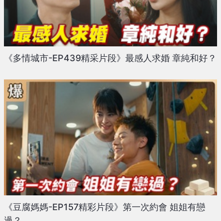
《多情城市-EP439精采片段》最感人求婚 章純和好？
《豆腐媽媽-EP157精彩片段》第一次約會 姐姐有戀
過？