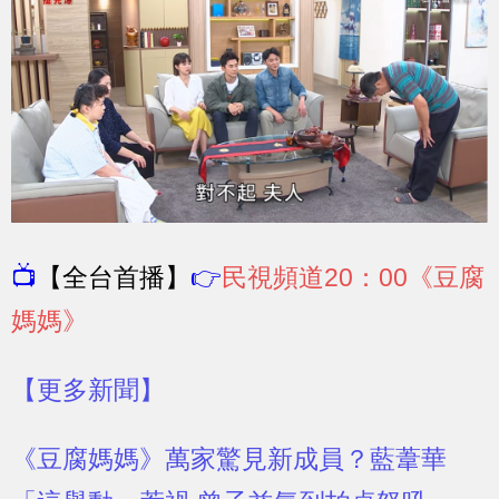
📺
【全台首播】
👉
民視頻道20：00《豆腐
媽媽》
【更多新聞】
《豆腐媽媽》萬家驚見新成員？藍葦華