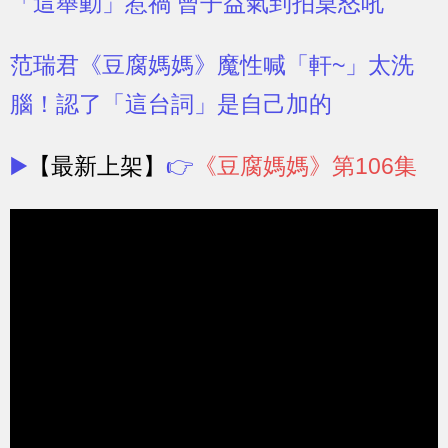
「這舉動」惹禍 曾子益氣到拍桌怒吼
范瑞君《豆腐媽媽》魔性喊「軒~」太洗
腦！認了「這台詞」是自己加的
▶️
【最新上架】
👉
《豆腐媽媽》第106集