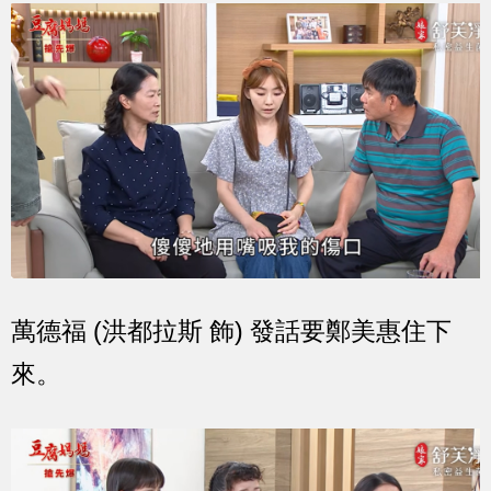
萬德福 (洪都拉斯 飾) 發話要鄭美惠住下
來。