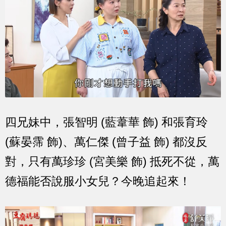
四兄妹中，張智明 (藍葦華 飾) 和張育玲
(蘇晏霈 飾)、萬仁傑 (曾子益 飾) 都沒反
對，只有萬珍珍 (宮美樂 飾) 抵死不從，萬
德福能否說服小女兒？今晚追起來！