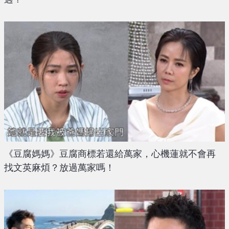
《豆腐媽媽》豆腐商標若還給萬家，心機蓮就不會再
找文英麻煩？放過萬家嗎！