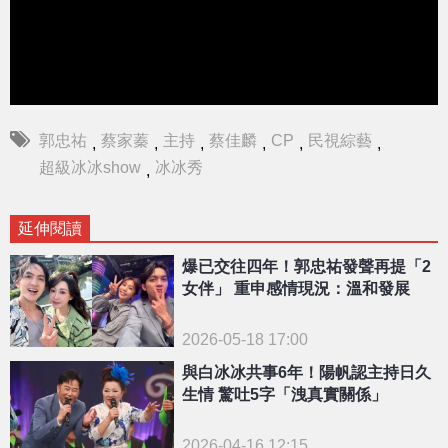
郭忠祐
蔡家蓁
主持
蔡佳麟
CP
民視綜藝
,
,
,
,
,
,
超級冰冰show
冰冰秀
,
延伸閱讀
爆已交往四年！郭忠祐發聲再提「2
女伴」 重申感情現況：溫和發展
2026-05-18 17:00
與白冰冰共事6年！陽帆認主持日久
生情 驚吐5字「洩真實關係」
2026-04-16 12:15