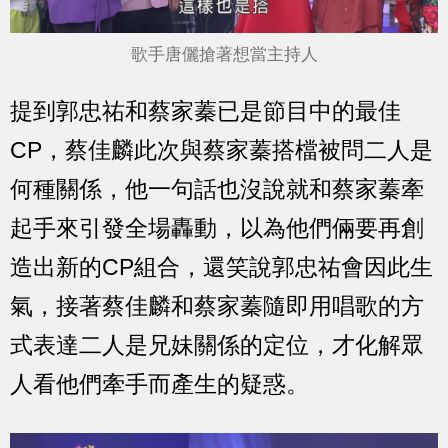
歌手唐儷搶著想當主持人
提到郭忠祐和蔡家蓁已是節目中的最佳
CP，蔡佳麟此次與蔡家蓁搭檔被問二人是
何種關係，他一句話也沒說就和蔡家蓁牽
起手來引發全場轟動，以為他們倆要再創
造出新的CP組合，還笑說郭忠祐會因此生
氣，接著蔡佳麟和蔡家蓁隨即用唱歌的方
式表達二人是兄妹關係的定位，才化解眾
人看他們牽手而產生的疑惑。