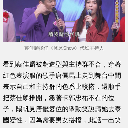
蔡佳麟擔任《冰冰Show》代班主持人
看到蔡佳麟被虧造型與主持群不合，穿著
紅色表演服的歌手唐儷馬上走到舞台中間
表示自己和主持群的色系比較搭，還順手
把蔡佳麟推開，急著卡郭忠祐不在的位
子，陽帆見唐儷篡位的舉動笑說請她去泰
國變性，因為需要男女搭檔，此話一出笑