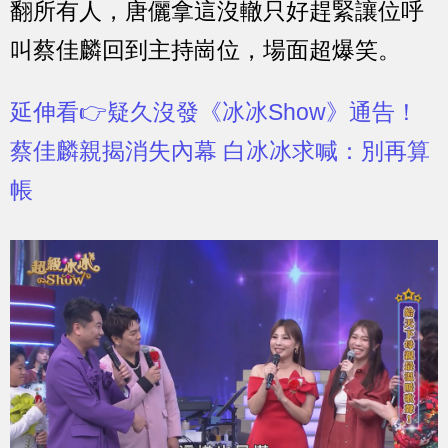
翻所有人，唐儷拿這沒轍只好趕緊讓位呼
叫蔡佳麟回到主持崗位，場面超爆笑。
延伸看👉疑久沒發《冰冰Show》通告！
蔡佳麟親揭消失內幕 白冰冰求喊：別再算
帳