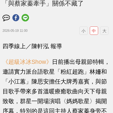
「與蔡家蓁牽手」關係不藏了
小
中
大
2026-05-19 11:00
四季線上／陳軒泓 報導
《超級冰冰Show》
日前播出母親節特輯，
邀請實力派台語歌星「粉紅超跑」林姍和
「小江蕙」陳思安擔任大牌秀嘉賓，與節
目歌手帶來多首溫暖療癒歌曲向天下母親
致敬，群星一開場演唱〈媽媽歌星〉揭開
序幕，特別的是這回主持人蔡家蓁身旁不