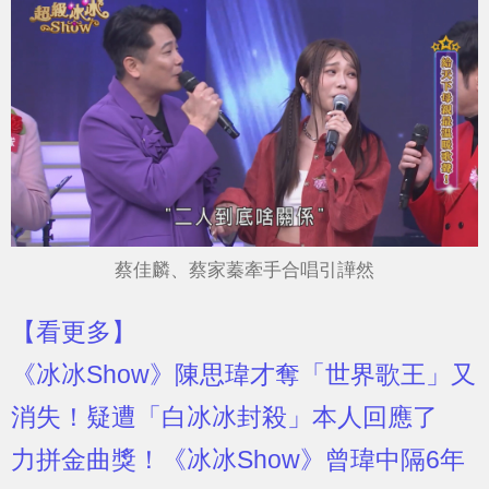
蔡佳麟、蔡家蓁牽手合唱引譁然
【看更多】
《冰冰Show》陳思瑋才奪「世界歌王」又
消失！疑遭「白冰冰封殺」本人回應了
力拼金曲獎！《冰冰Show》曾瑋中隔6年