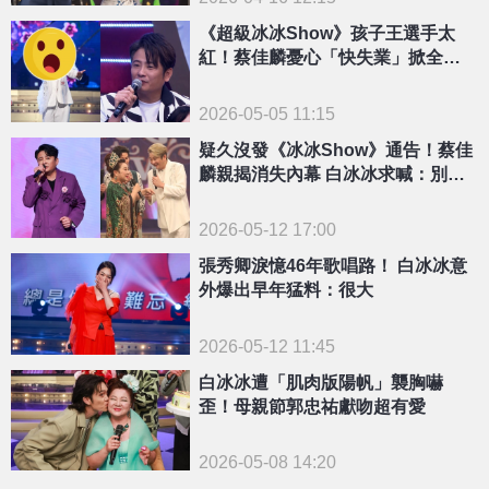
《超級冰冰Show》孩子王選手太
紅！蔡佳麟憂心「快失業」掀全場
共鳴
2026-05-05 11:15
疑久沒發《冰冰Show》通告！蔡佳
麟親揭消失內幕 白冰冰求喊：別再
算帳
2026-05-12 17:00
張秀卿淚憶46年歌唱路！ 白冰冰意
外爆出早年猛料：很大
2026-05-12 11:45
白冰冰遭「肌肉版陽帆」襲胸嚇
歪！母親節郭忠祐獻吻超有愛
2026-05-08 14:20