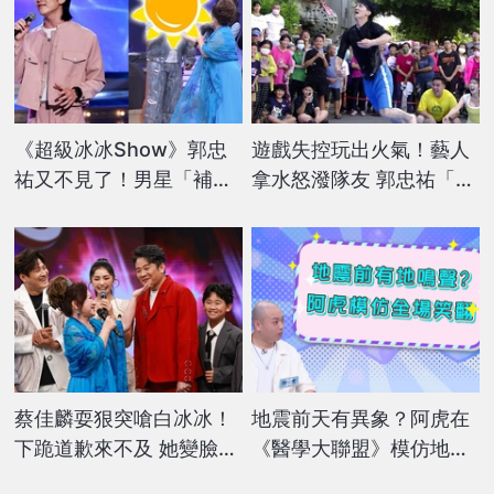
《超級冰冰Show》郭忠
遊戲失控玩出火氣！藝人
祐又不見了！男星「補位
拿水怒潑隊友 郭忠祐「打
主持」卻忙翻 白冰冰急安
滑慘摔」畫面曝
撫：振作一點
蔡佳麟耍狠突嗆白冰冰！
地震前天有異象？阿虎在
下跪道歉來不及 她變臉反
《醫學大聯盟》模仿地鳴
擊「怒吼一句」全場嚇到
聲 笑壞眾人