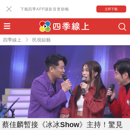
下載四季APP讓影音更順暢
立即下載
四季線上
民視綜藝
蔡佳麟暫接《冰冰Show》主持！驚見