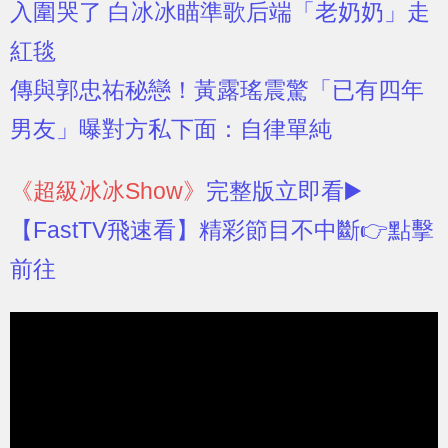
入圍哭了 白冰冰瞄準歌后端「老奶奶」走
紅毯
傳與郭忠祐秘戀！黃露瑤震驚「已有四年
男友」曝對方私下面：自律單純
《超級冰冰Show》
完整版立即看▶️
【FastTV飛速看】精彩節目不中斷👉點擊
前往