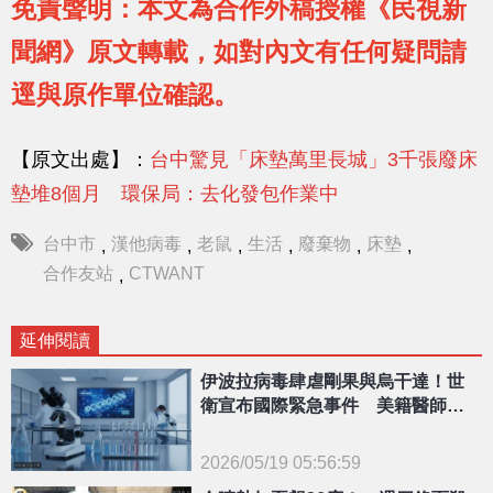
免責聲明：本文為合作外稿授權《民視新
聞網》原文轉載，如對內文有任何疑問請
逕與原作單位確認。
【原文出處】：
台中驚見「床墊萬里長城」3千張廢床
墊堆8個月 環保局：去化發包作業中
台中市
漢他病毒
老鼠
生活
廢棄物
床墊
,
,
,
,
,
,
合作友站
CTWANT
,
延伸閱讀
伊波拉病毒肆虐剛果與烏干達！世
衛宣布國際緊急事件 美籍醫師染
疫
2026/05/19 05:56:59
{PLAYICON}