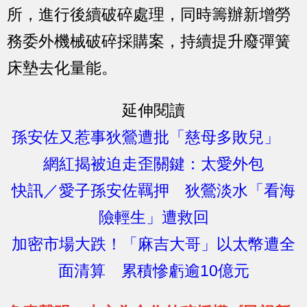
所，進行後續破碎處理，同時籌辦新增勞
務委外機械破碎採購案，持續提升廢彈簧
床墊去化量能。
延伸閱讀
孫安佐又惹事狄鶯遭批「慈母多敗兒」
網紅揭被迫走歪關鍵：太愛外包
快訊／愛子孫安佐羈押 狄鶯淡水「看海
險輕生」遭救回
加密市場大跌！「麻吉大哥」以太幣遭全
面清算 累積慘虧逾10億元