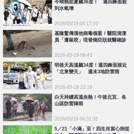
今晴熱如夏飆36度！ 週四鋒面殺
到水氣增
2026/05/19 08:17:10
{PLAYICON}
基隆驚傳漢他病毒個案！醫院清潔
員「遭鼠咬」現發燒症狀就醫確診
2026-05-19 08:43
明後天高溫飆34度！週四鋒面接近
「北東變天」 週末3地防雷雨
2026-05-18 22:19
白天持續高溫炎熱！午後北宜、各
山區防雷陣雨
2026/05/19 06:31:35
{PLAYICON}
5／21「小滿」至！四生肖當心病從