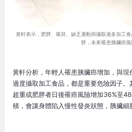
黃軒表示，肥胖、吸菸、缺乏運動與攝取過多加工食
胖，未來罹患胰臟癌風
黃軒分析，年輕人罹患胰臟癌增加，與現
過度攝取加工食品，都是重要危險因子。其
超重或肥胖者日後罹癌風險增加36%至4
積，會讓身體陷入慢性發炎狀態，胰臟細