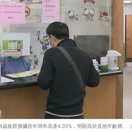
15至34歲族群胰臟癌年增率高達4.35%，明顯高於其他年齡層