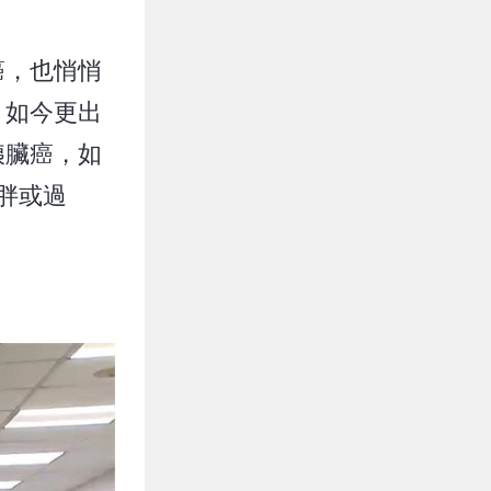
癌，也悄悄
，如今更出
胰臟癌，如
肥胖或過