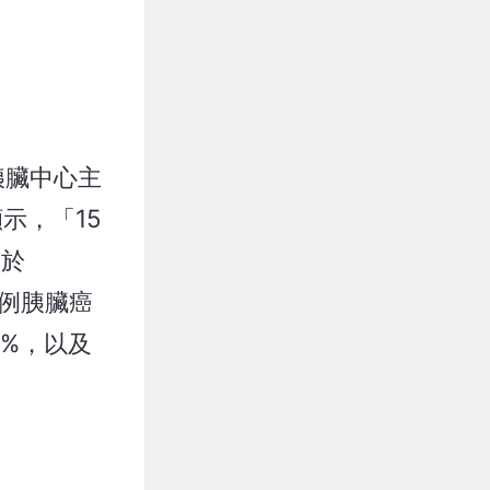
胰臟中心主
顯示，「15
表於
3例胰臟癌
4%，以及