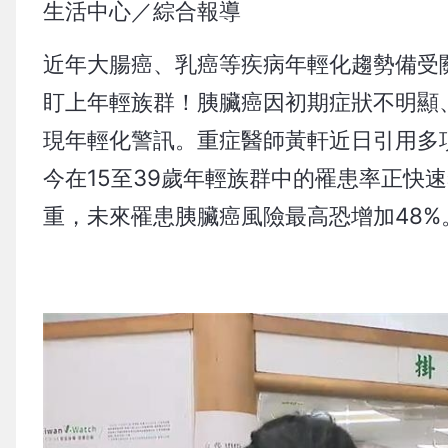
生活中心／綜合報導
近年大腸癌、乳癌等疾病年輕化趨勢備受
盯上年輕族群！胰臟癌因初期症狀不明顯
現年輕化警訊。重症醫師黃軒近日引用多
今在15至39歲年輕族群中的罹患率正快
重，未來罹患胰臟癌風險最高恐增加48%