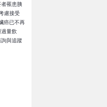
菸者罹患胰
考慮接受
胰臟癌已不再
與過量飲
諮詢與追蹤