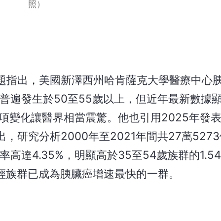
照）
題指出，美國新澤西州哈肯薩克大學醫療中心
臟癌過去普遍發生於50至55歲以上，但近年最新數據
項變化讓醫界相當震驚。他也引用2025年發
究指出，研究分析2000年至2021年間共27萬527
高達4.35%，明顯高於35至54歲族群的1.5
年輕族群已成為胰臟癌增速最快的一群。