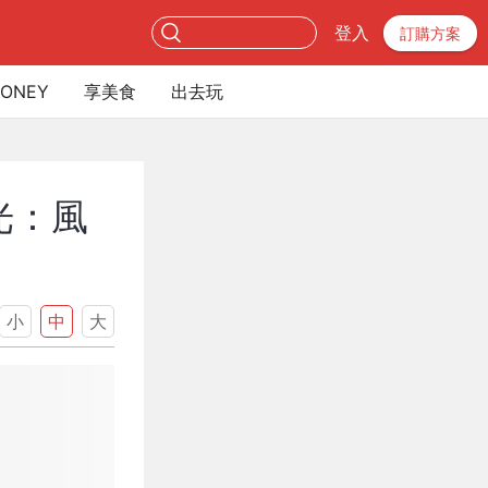
登入
訂購方案
ONEY
享美食
出去玩
光：風
小
中
大