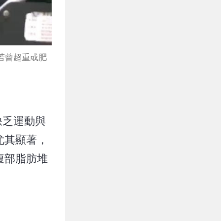
若曾超重或肥
缺乏運動與
尤其顯著，
腹部脂肪堆