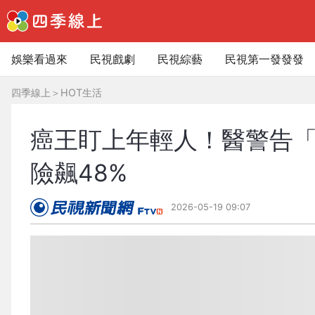
娛樂看過來
民視戲劇
民視綜藝
民視第一發發發
四季線上
＞
HOT生活
癌王盯上年輕人！醫警告「
險飆48%
2026-05-19 09:07