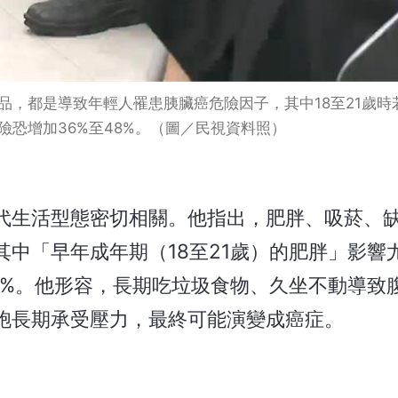
品，都是導致年輕人罹患胰臟癌危險因子，其中18至21歲時
險恐增加36%至48%。（圖／民視資料照）
代生活型態密切相關。他指出，肥胖、吸菸、
中「早年成年期（18至21歲）的肥胖」影響
8%。他形容，長期吃垃圾食物、久坐不動導致
胞長期承受壓力，最終可能演變成癌症。