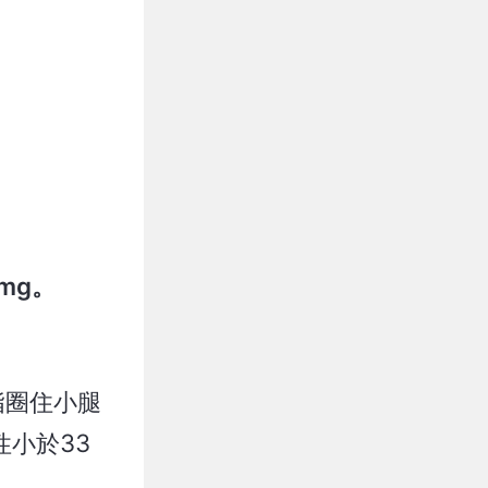
mg。
指圈住小腿
小於33