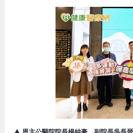
▲ 恩主公醫院院長楊純豪、副院長吳長