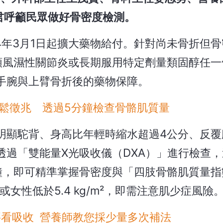
君呼籲民眾做好骨密度檢測。
4年3月1日起擴大藥物給付。針對尚未骨折但骨
、類風濕性關節炎或長期服用特定劑量類固醇任
手腕與上臂骨折後的藥物保障。
鬆徵兆 透過5分鐘檢查骨骼肌質量
明顯駝背、身高比年輕時縮水超過4公分、反覆
透過「雙能量X光吸收儀（DXA）」進行檢查
鐘，即可精準掌握骨密度與「四肢骨骼肌質量指
m²或女性低於5.4 kg/m²，即需注意肌少症風險
看吸收 營養師教您採少量多次補法