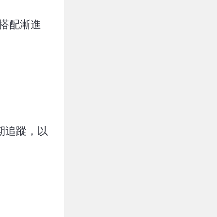
並搭配漸進
期追蹤，以