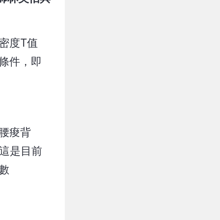
密度T值
一條件，即
腰痠背
，這是目前
數
。