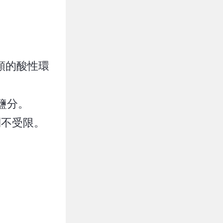
。
類的酸性環
鹽分。
則不受限。