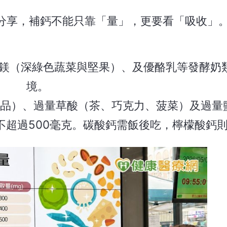
分享，補鈣不能只靠「量」，更要看「吸收」
、鎂（深綠色蔬菜與堅果）、及優酪乳等發酵奶
境。
肉品）、過量草酸（茶、巧克力、菠菜）及過量
不超過500毫克。碳酸鈣需飯後吃，檸檬酸鈣