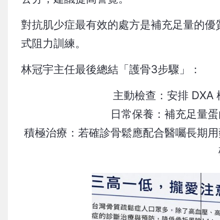
對抗肌少症最有效的處方是補充足量的優質
式阻力訓練。
林冠宇主任最後總結「護骨3步驟」：
主動檢查：安排 DX
日常保養：補充足量蛋
積極治療：若確診骨鬆應配合醫囑長期用