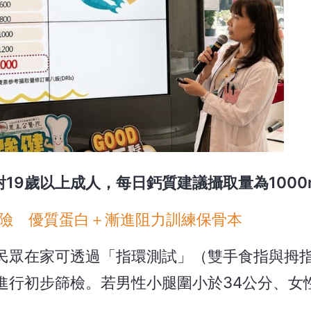
19歲以上成人，每日鈣質建議攝取量為1000
險 優質蛋白＋漸進阻力訓練保骨本
民眾在家可透過「指環測試」（雙手食指與拇
行初步篩檢。若男性小腿圍小於34公分、女性