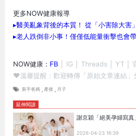
更多NOW健康報導
▸醫美亂象背後的本質！ 從「小害除大害
▸老人跌倒非小事！僅僅低能量衝擊也會
NOW健康：
FB
│
IG
│
Threads
│
YT
│
❤溫馨提醒：歡迎轉傳「原始文章連結」
新手爸媽
產後
月子
,
,
延伸閱讀
謝京穎「絕美孕婦寫真
2026-04-23 16:39