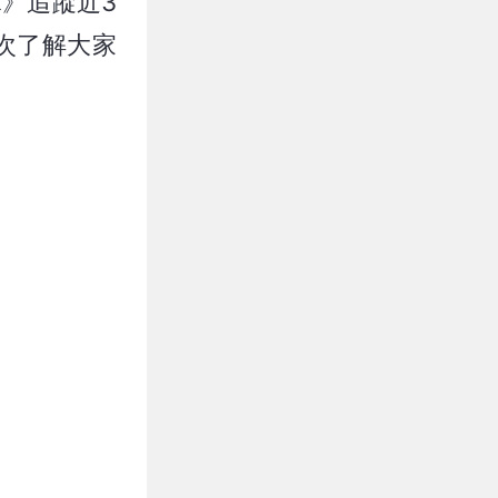
庫》追蹤近3
次了解大家