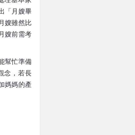
出「月嫂畢
月嫂雖然比
月嫂前需考
能幫忙準備
觀念，若長
加媽媽的產