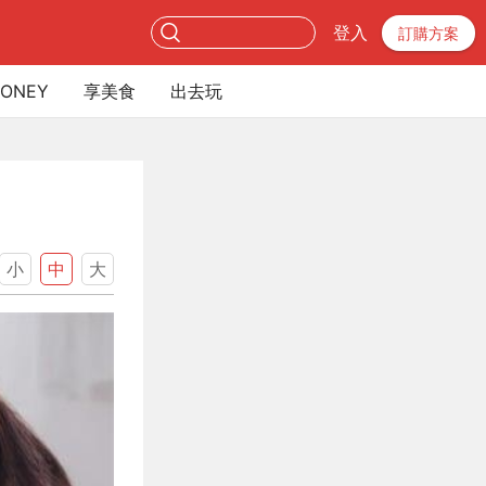
登入
訂購方案
ONEY
享美食
出去玩
小
中
大