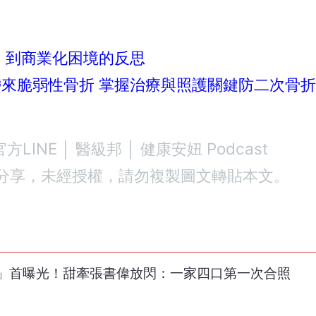
」到商業化困境的反思
帶來脆弱性骨折 掌握治療與照護關鍵防二次骨
官方LINE
│
醫級邦
│
健康安妞 Podcast
分享，未經授權，請勿複製圖文轉貼本文。
」首曝光！甜牽張書偉放閃：一家四口第一次合照