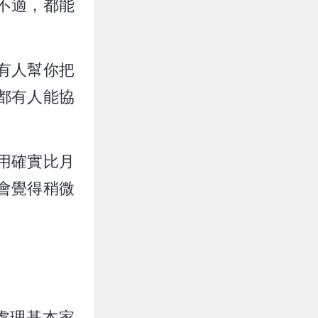
不適，都能
有人幫你把
都有人能協
用確實比月
會覺得稍微
。
處理基本家