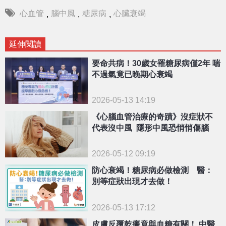
心血管
腦中風
糖尿病
心臟衰竭
,
,
,
延伸閱讀
要命共病！30歲女罹糖尿病僅2年 喘
不過氣竟已晚期心衰竭
2026-05-13 14:19
《心腦血管治療的奇蹟》沒症狀不
代表沒中風 隱形中風恐悄悄傷腦
2026-05-12 09:19
防心衰竭！糖尿病必做檢測 醫：
別等症狀出現才去做！
2026-05-13 17:12
皮膚反覆乾癢竟與血糖有關！ 中醫