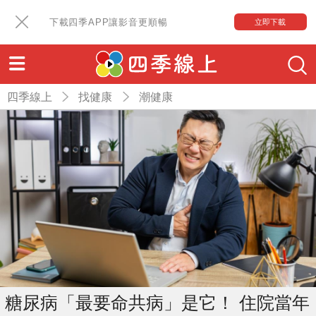
下載四季APP讓影音更順暢
立即下載
四季線上
找健康
潮健康
糖尿病「最要命共病」是它！ 住院當年