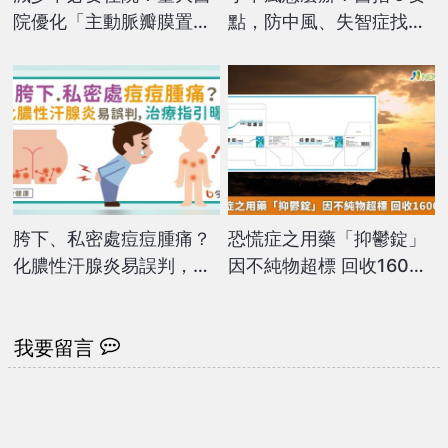
院優化「主動脈瓣膜置
點，防中風、失智症找上
換」流程 照護走向極簡
門！
化
胯下、私密處痘痘腫痛？
恐慌症之用藥「抑鬱錠」
化膿性汗腺炎易誤判，治
因不純物超標 回收1600
療指引曝！
萬粒
我要留言