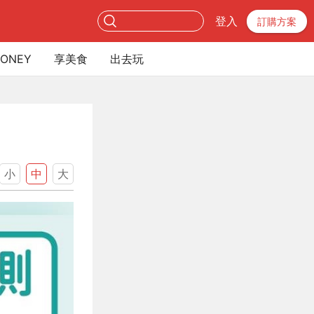
登入
訂購方案
ONEY
享美食
出去玩
小
中
大