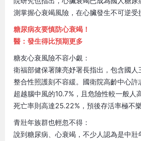
院研究也指出，心臟衰竭已成為國人糖尿
測掌握心衰竭風險，在心臟發生不可逆受
糖尿病友要慎防心衰竭！
醫：發生得比預期更多
糖友心衰風險不容小覷：
衛福部健保署陳亮妤署長指出，包含國人三
整合性照護刻不容緩。國衛院高齡中心許志
超越腦中風的10.7%，且危險性較一般
死亡率則高達25.22%，預後存活率極不
青壯年族群也輕忽不得：
說到糖尿病、心衰竭，不少人認為是中壯年