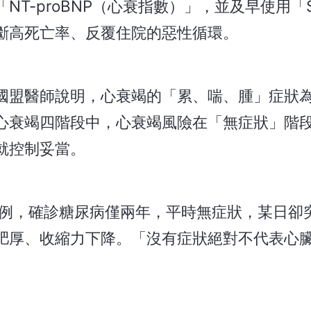
T-proBNP（心衰指數）」，並及早使用「S
斷高死亡率、反覆住院的惡性循環。
國盟醫師說明，心衰竭的「累、喘、腫」症狀
心衰竭四階段中，心衰竭風險在「無症狀」階
就控制妥當。
案例，確診糖尿病僅兩年，平時無症狀，某日卻
肥厚、收縮力下降。「沒有症狀絕對不代表心臟