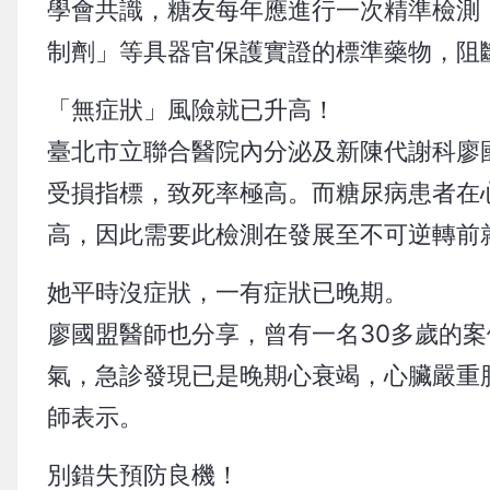
學會共識，糖友每年應進行一次精準檢測「N
制劑」等具器官保護實證的標準藥物，阻
「無症狀」風險就已升高！
臺北市立聯合醫院內分泌及新陳代謝科廖
受損指標，致死率極高。而糖尿病患者在
高，因此需要此檢測在發展至不可逆轉前
她平時沒症狀，一有症狀已晚期。
廖國盟醫師也分享，曾有一名30多歲的
氣，急診發現已是晚期心衰竭，心臟嚴重
師表示。
別錯失預防良機！