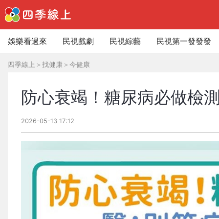
娛樂看過來
民視戲劇
民視綜藝
民視第一發發發
四季線上
＞
找健康
＞
今健康
防心衰竭！糖尿病必做檢
2026-05-13 17:12