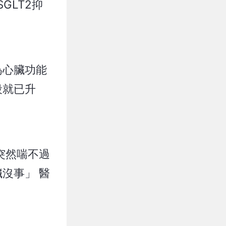
GLT2抑
為心臟功能
段就已升
突然喘不過
沒事」 醫