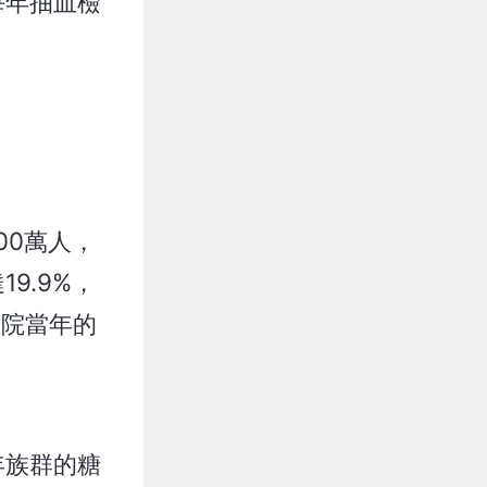
每年抽血檢
00萬人，
9.9%，
住院當年的
年族群的糖