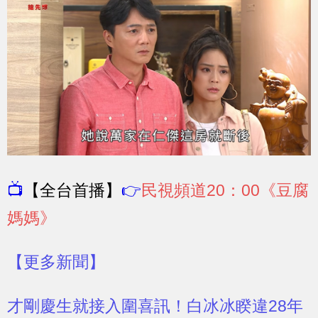
📺
【全台首播】
👉
民視頻道20：00《豆腐
媽媽》
【更多新聞】
才剛慶生就接入圍喜訊！白冰冰睽違28年