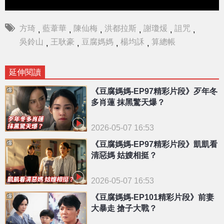
方琦
藍葦華
陳仙梅
洪都拉斯
謝瓊煖
詛咒
,
,
,
,
,
,
吳鈴山
王耿豪
豆腐媽媽
楊均訸
算總帳
,
,
,
,
延伸閱讀
《豆腐媽媽-EP97精彩片段》歹年冬
多肖蓮 抹黑驚天爆？
2026-05-07 16:53
《豆腐媽媽-EP97精彩片段》凱凱看
清惡媽 姑嫂相挺？
2026-05-07 16:53
《豆腐媽媽-EP101精彩片段》前妻
大暴走 搶子大戰？