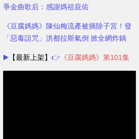
爭金曲歌后：感謝媽祖庇佑
《豆腐媽媽》陳仙梅流產被摘除子宮！發
「惡毒詛咒」洪都拉斯氣倒 掀全網炸鍋
▶️
【最新上架】
👉
《豆腐媽媽》第101集