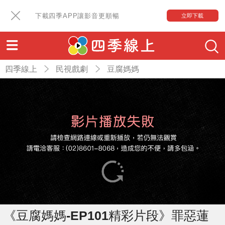
下載四季APP讓影音更順暢
立即下載
四季線上
民視戲劇
豆腐媽媽
《豆腐媽媽-EP101精彩片段》罪惡蓮