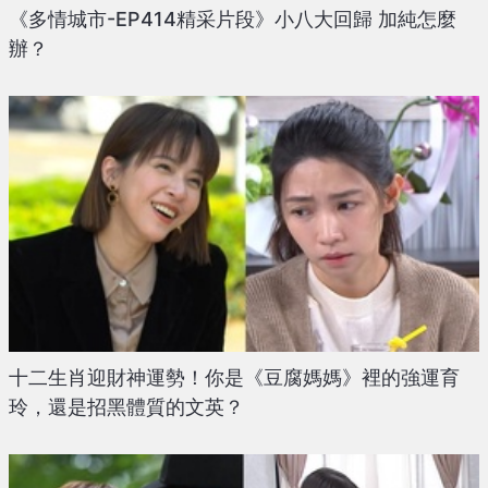
《多情城市-EP414精采片段》小八大回歸 加純怎麼
辦？
十二生肖迎財神運勢！你是《豆腐媽媽》裡的強運育
玲，還是招黑體質的文英？