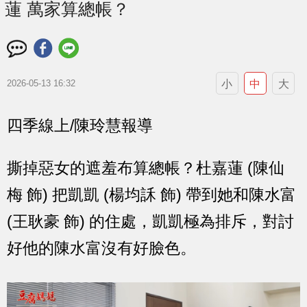
蓮 萬家算總帳？
小
中
大
2026-05-13 16:32
四季線上/陳玲慧報導
撕掉惡女的遮羞布算總帳？杜嘉蓮 (陳仙
梅 飾) 把凱凱 (楊均訸 飾) 帶到她和陳水富
(王耿豪 飾) 的住處，凱凱極為排斥，對討
好他的陳水富沒有好臉色。