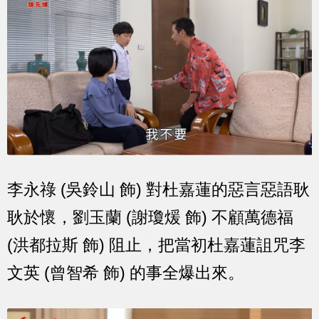
李永祿 (吳鈴山 飾) 對杜嘉蓮的惡言惡語耿
耿於懷，劉玉蘭 (謝瓊煖 飾) 不顧萬德福
(洪都拉斯 飾) 阻止，把當初杜嘉蓮詛咒李
文英 (曾智希 飾) 的事全爆出來。