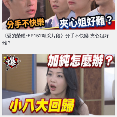
《愛的榮耀-EP152精采片段》分手不快樂 夾心姐好
難？