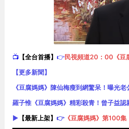
📺
【全台首播】
👉
民視頻道20：00《豆
【更多新聞】
《豆腐媽媽》陳仙梅瘦到網驚呆！曝光老
羅子惟《豆腐媽媽》精彩殺青！曾子益認
▶️
【最新上架】
👉
《豆腐媽媽》第100集