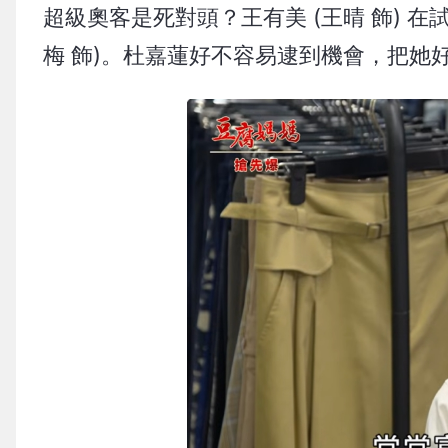
超級奧客是死對頭？王有美 (王晴 飾) 
梅 飾)。杜嘉蓮好不容易逮到機會，把她