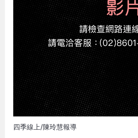
四季線上/陳玲慧報導