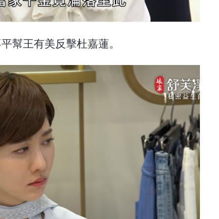
見不平幫王有美反擊杜嘉蓮。