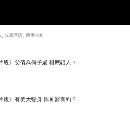
澔
豆腐媽媽
機車惡女
,
,
彩片段》父債為何子還 報應錯人？
彩片段》有美大變身 與神醫有約？