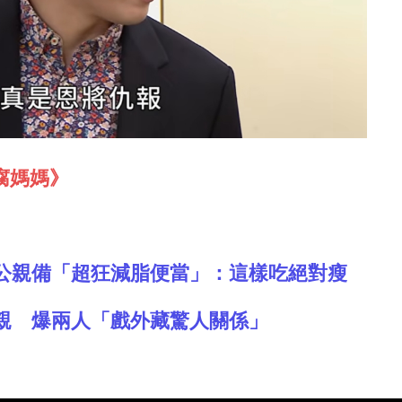
腐媽媽》
公親備「超狂減脂便當」：這樣吃絕對瘦
親 爆兩人「戲外藏驚人關係」