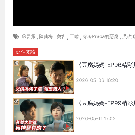
蘇晏霈
陳仙梅
奧客
王晴
穿著Prada的惡魔
吳政
,
,
,
,
,
延伸閱讀
《豆腐媽媽-EP96精
2026-05-06 16:20
《豆腐媽媽-EP99精
2026-05-11 17:02