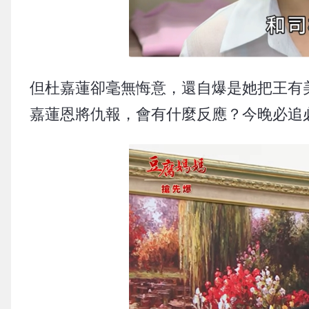
但杜嘉蓮卻毫無悔意，還自爆是她把王有美
嘉蓮恩將仇報，會有什麼反應？今晚必追