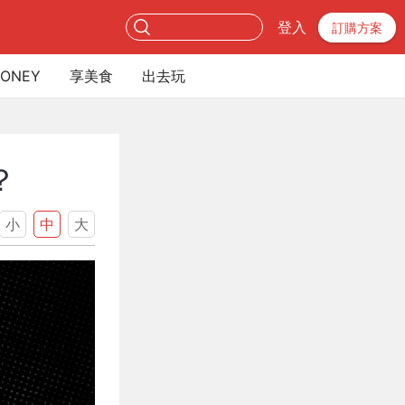
登入
訂購方案
ONEY
享美食
出去玩
？
小
中
大