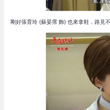
剛好張育玲 (蘇晏霈 飾) 也來拿鞋，路