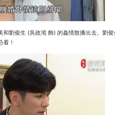
和劉俊生 (吳政澔 飾) 的姦情散播出去。劉
必看！