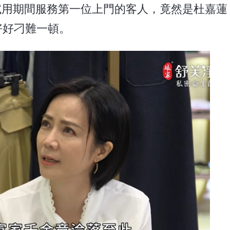
在試用期間服務第一位上門的客人，竟然是杜嘉蓮 
好好刁難一頓。