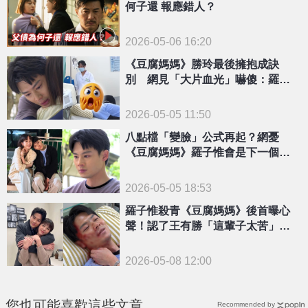
何子還 報應錯人？
2026-05-06 16:20
《豆腐媽媽》勝玲最後擁抱成訣
別 網見「大片血光」嚇傻：羅子
惟殺青？
2026-05-05 11:50
八點檔「變臉」公式再起？網憂
《豆腐媽媽》羅子惟會是下一個高
海生！
2026-05-05 18:53
羅子惟殺青《豆腐媽媽》後首曝心
聲！認了王有勝「這輩子太苦」：
輸給命運
2026-05-08 12:00
您也可能喜歡這些文章
Recommended by