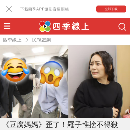
下載四季APP讓影音更順暢
立即下載
四季線上
民視戲劇
《豆腐媽媽》歪了！羅子惟捨不得殺