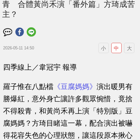
青 合體黃尚禾演「番外篇」方琦成苦
主？
小
中
大
2026-05-11 14:50
四季線上／韋冠宇 報導
羅子惟在八點檔
《豆腐媽媽》
演出暖男有
勝爆紅，意外身亡讓許多觀眾惋惜，竟捨
不得殺青，和黃尚禾再上演「特別版」豆
腐媽媽？方琦目睹這一幕，配合演出被嚇
得花容失色的心理狀態，讓這段原本揪心