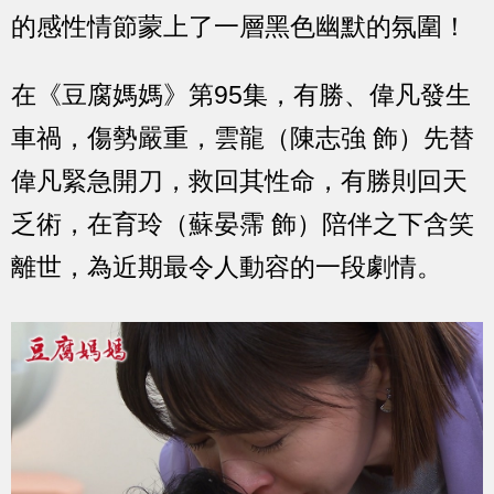
的感性情節蒙上了一層黑色幽默的氛圍！
在《豆腐媽媽》第95集，有勝、偉凡發生
車禍，傷勢嚴重，雲龍（陳志強 飾）先替
偉凡緊急開刀，救回其性命，有勝則回天
乏術，在育玲（蘇晏霈 飾）陪伴之下含笑
離世，為近期最令人動容的一段劇情。