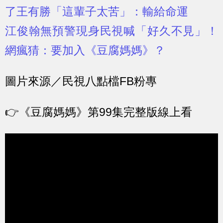
了王有勝「這輩子太苦」：輸給命運
江俊翰無預警現身民視喊「好久不見」！
網瘋猜：要加入《豆腐媽媽》？
圖片來源／民視八點檔FB粉專
👉《豆腐媽媽》第99集完整版線上看