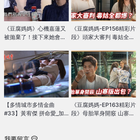
《豆腐媽媽》心機嘉蓮又
《豆腐媽媽-EP156精彩片
被拋棄了！接下來她會選
段》頭家大審判 毒姑全都
擇「再找另一個靠山」
爆？
嗎？
【多情城市多情金曲
《豆腐媽媽-EP163精彩片
#33】黃宥傑 拼命愛_加
段》母胎單身開竅 山寨版
堯Carol惺惺相惜滾床單
出包？
我要留言