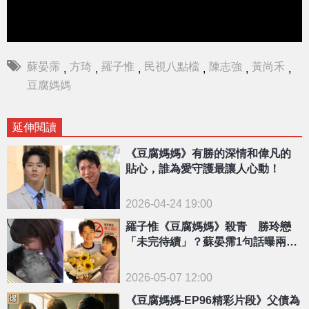
蘇晏霈
方琦
羅子惟
民視八點檔
陳志強
黃尚禾
,
,
,
,
,
,
豆腐媽媽
延伸閱讀
《豆腐媽媽》有勝的深情和偉凡的
貼心，誰為愛守護最讓人心動！
2026-04-24 19:00
羅子惟《豆腐媽媽》殺青 勝玲戀
「未完待續」？蘇晏霈1句話曝兩人
私下感情
2026-05-07 12:00
《豆腐媽媽-EP96精彩片段》父債為