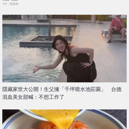
PR・新素簡
隱藏家世大公開！生父擁「千坪噴水池莊園」 台德
混血美女甜喊：不想工作了