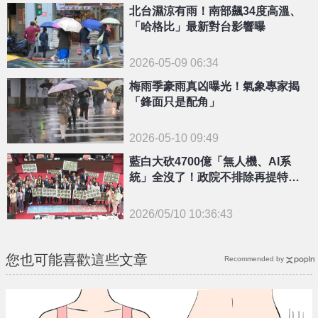
北台濕涼有雨！南部飆34度高溫、
「哈格比」最新對台影響曝
2026-05-09 06:34
梅雨季豪雨真凶曝光！氣象專家揭
「鋒面只是配角」
2026-05-10 09:49
藍白大砍4700億「無人機、AI系
統」全沒了！政院不排除再提特別
條例
2026/05/10 10:36:43
{PLAYICON}
您也可能喜歡這些文章
Recommended by