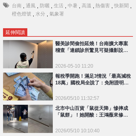
台南
通風
防曬
生活
中暑
高溫
熱傷害
快新聞
,
,
,
,
,
,
,
,
橙色燈號
水分
氣象署
,
,
延伸閱讀
醫美診間偷拍延燒！台南擴大專案
稽查「連鎖診所驚見可疑攝影設
備」
2026-05-10 11:20
報稅季開跑！滿足3情況「最高減稅
18萬」國稅局全說了：免附證明文
件
2026/05/10 11:32:57
{PLAYICON}
北市中山百貨「鼠從天降」慘摔成
「鼠餅」！她開酸：王鴻薇來修人
造鼠
2026/05/10 10:10:40
{PLAYICON}