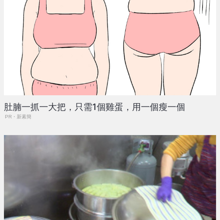
肚腩一抓一大把，只需1個雞蛋，用一個瘦一個
PR・新素簡