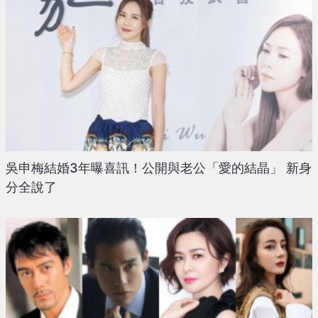
吳申梅結婚3年曝喜訊！公開與老公「愛的結晶」 新身
分全說了