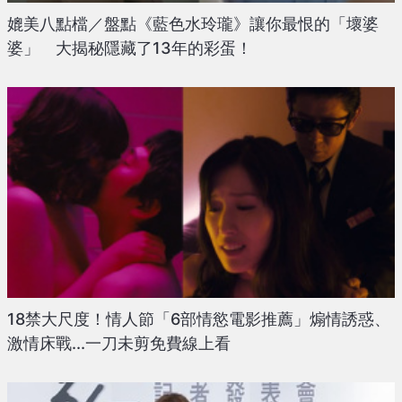
媲美八點檔／盤點《藍色水玲瓏》讓你最恨的「壞婆
婆」 大揭秘隱藏了13年的彩蛋！
18禁大尺度！情人節「6部情慾電影推薦」煽情誘惑、
激情床戰...一刀未剪免費線上看