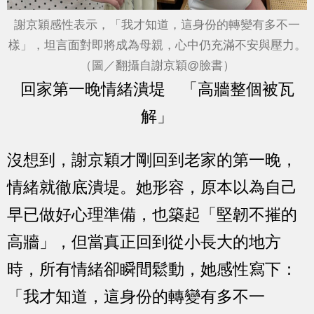
謝京穎感性表示，「我才知道，這身份的轉變有多不一
樣」，坦言面對即將成為母親，心中仍充滿不安與壓力。
（圖／翻攝自謝京穎@臉書）
回家第一晚情緒潰堤 「高牆整個被瓦
解」
沒想到，謝京穎才剛回到老家的第一晚，
情緒就徹底潰堤。她形容，原本以為自己
早已做好心理準備，也築起「堅韌不摧的
高牆」，但當真正回到從小長大的地方
時，所有情緒卻瞬間鬆動，她感性寫下：
「我才知道，這身份的轉變有多不一