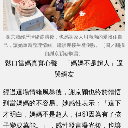
謝京穎經歷情緒崩潰後，也感謝家人用滿滿的愛接住自
己，讓她重新整理情緒、繼續迎接生產倒數。（圖／翻攝
自謝京穎@臉書）
鬆口當媽真實心聲 「媽媽不是超人」逼
哭網友
經過這場情緒風暴後，謝京穎也終於體悟
到當媽媽的不容易。她感性表示：「這下
才明白，媽媽不是超人，但卻因為有了孩
子變成萬能。」，感性發言曝光後，也讓