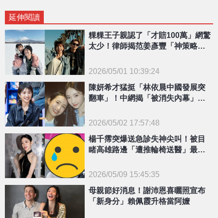
延伸閱讀
粿粿王子親認了「才賠100萬」網驚
太少！律師揭范姜彥豐「神策略」
背後真相：很聰明
2026/05/01 10:39:24
{PLAYICON}
陳妍希才猛挺「林依晨中國發展突
翻車」！中網揭「被消失內幕」炸
鍋：不負責任
2026/05/02 17:57:48
{PLAYICON}
楊千霈突爆送急診失神尖叫！被目
睹高雄路邊「遭推輪椅送醫」最新
近況曝
2026/05/09 15:45:35
{PLAYICON}
母親節好消息！謝沛恩喜曬照宣布
「新身分」賴佩霞升格當阿嬤