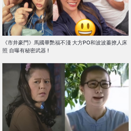
《市井豪門》馬國畢艷福不淺 大方PO和波波蓁撩人床
照 自曝有秘密武器 !