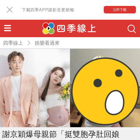
下載四季APP讓影音更順暢
立即下載
四季線上
娛樂看過來
謝京穎爆母親節「挺雙胞孕肚回娘