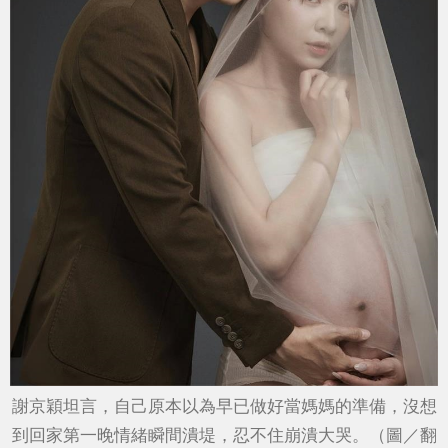
謝京穎坦言，自己原本以為早已做好當媽媽的準備，沒想
到回家第一晚情緒瞬間潰堤，忍不住崩潰大哭。（圖／翻