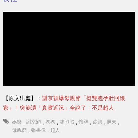
【原文出處】：
謝京穎爆母親節「挺雙胞孕肚回娘
家」！突崩潰「真實近況」全說了：不是超人
娛樂
謝京穎
媽媽
雙胞胎
懷孕
崩潰
屏東
,
,
,
,
,
,
,
母親節
張書偉
超人
,
,