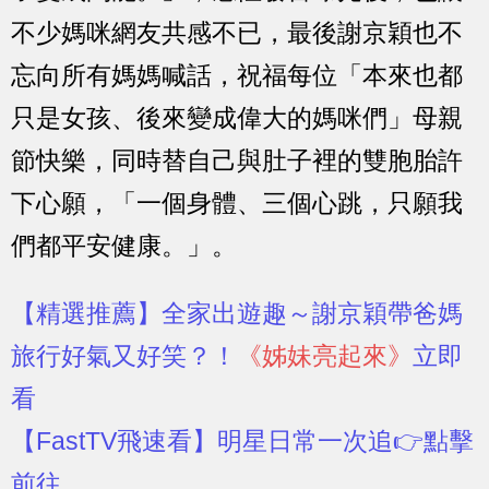
不少媽咪網友共感不已，最後謝京穎也不
忘向所有媽媽喊話，祝福每位「本來也都
只是女孩、後來變成偉大的媽咪們」母親
節快樂，同時替自己與肚子裡的雙胞胎許
下心願，「一個身體、三個心跳，只願我
們都平安健康。」。
【精選推薦】
全家出遊趣～謝京穎帶爸媽
旅行好氣又好笑？！
《姊妹亮起來》
立即
看
【FastTV飛速看】
明星日常一次追👉點擊
前往