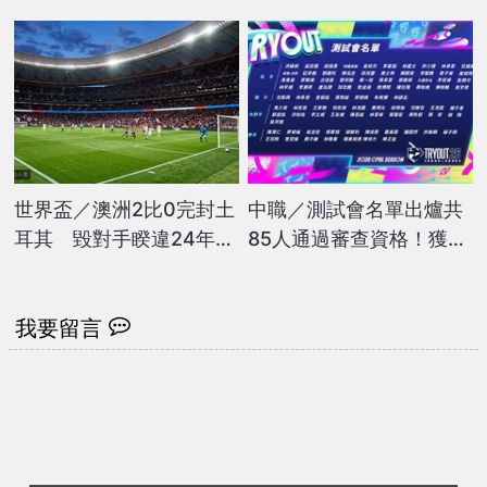
748天再實戰「感性發文
懷疑人生
喊幸福」
世界盃／澳洲2比0完封土
中職／測試會名單出爐共
耳其 毀對手睽違24年回
85人通過審查資格！獲球
歸秀
團推薦可參加29日新人選
拔會
我要留言