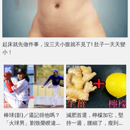
起床就先做件事，沒三天小腹就不見了! 肚子一天天變
小！
PR・新素簡
棒球(影)／還記得他嗎？
減肥首選，檸檬加它，堅
「火球男」劉致榮睽違
持一週，腰細了，瘦到你