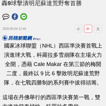
轟9球擊潰明尼蘇達荒野奪首勝
小
中
大
2026-05-04 12:44
國家冰球聯盟（NHL）西區準決賽首戰上
演進球大戰，科羅拉多雪崩隊在主場火力
全開，憑藉 Cale Makar 在第三節的梅開
二度，最終以 9 比 6 擊敗明尼蘇達荒野
隊，在七戰四勝制的系列賽中拔得頭籌。
這場在丹佛舉行的西區準決賽第一戰，雙