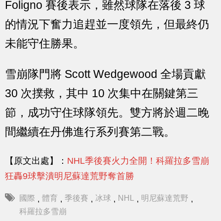
Foligno 賽後表示，雖然球隊在落後 3 球
的情況下奮力追趕並一度領先，但最終仍
未能守住勝果。
雪崩隊門將 Scott Wedgewood 全場貢獻
30 次撲救，其中 10 次集中在關鍵第三
節，成功守住球隊領先。雙方將於週二晚
間繼續在丹佛進行系列賽第二戰。
【原文出處】：
NHL季後賽火力全開！科羅拉多雪崩
狂轟9球擊潰明尼蘇達荒野奪首勝
國際
體育
季後賽
冰球
NHL
明尼蘇達荒野
,
,
,
,
,
,
科羅拉多雪崩