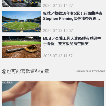
2026-07-13 14:27
板球／執教18年奪5冠！紐西蘭傳奇
Stephen Fleming卸任清奈超級國
王總教練
2026-07-13 15:07
MLB／金鶯工具人遭95哩火球砸中
手骨折 雙方板凳清空衝突
2026-07-13 11:57
您也可能喜歡這些文章
Recommended by
PR・新素簡