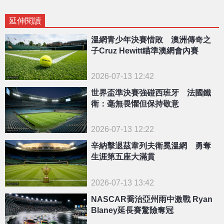
延伸閱讀
溫網青少年決賽惜敗 澳洲傳奇之
子Cruz Hewitt瞄準澳網會內賽
2026-07-13 12:42
世界盃準決賽強碰西班牙 法國鐵
衛：毫無畏懼但保持敬意
2026-07-13 12:22
辛納擊退茲韋列夫衛冕溫網 勇奪
生涯第五座大滿貫
2026-07-13 13:42
NASCAR喬治亞州雨中激戰 Ryan
Blaney延長賽驚險奪冠