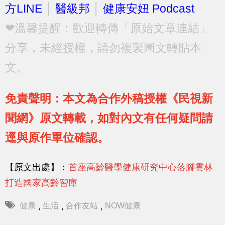
方LINE
│
醫級邦
│
健康安妞 Podcast
❤溫馨提醒：歡迎轉傳「原始文章連結」
分享，未經授權，請勿複製圖文轉貼本
文。
免責聲明：本文為合作外稿授權《民視新
聞網》原文轉載，如對內文有任何疑問請
逕與原作單位確認。
【原文出處】：
首座高齡醫學健康研究中心落腳雲林
打造國家高齡智庫
健康
生活
合作友站
NOW健康
,
,
,