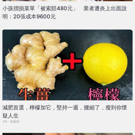
小孩摺損菜單「被索賠480元」 業者遭炎上出面說
明：20張成本9600元
減肥首選，檸檬加它，堅持一週，腰細了，瘦到你懷
疑人生
PR・新素簡