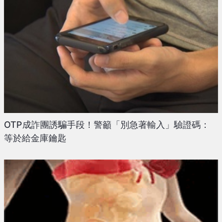
OTP成詐團誘騙手段！警籲「別急著輸入」驗證碼：
等於給金庫鑰匙