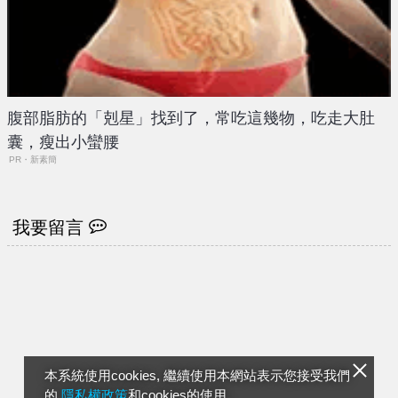
腹部脂肪的「剋星」找到了，常吃這幾物，吃走大肚
囊，瘦出小蠻腰
PR・新素簡
我要留言
本系統使用cookies, 繼續使用本網站表示您接受我們
的
隱私權政策
和cookies的使用。