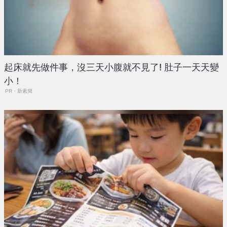
起床就先做件事，沒三天小腹就不見了! 肚子一天天變
小！
PR・新素簡