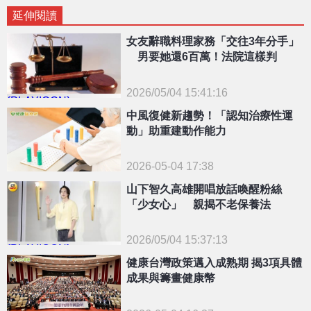
延伸閱讀
女友辭職料理家務「交往3年分手」
男要她還6百萬！法院這樣判
2026/05/04 15:41:16
{PLAYICON}
中風復健新趨勢！「認知治療性運
動」助重建動作能力
2026-05-04 17:38
山下智久高雄開唱放話喚醒粉絲
「少女心」 親揭不老保養法
2026/05/04 15:37:13
{PLAYICON}
健康台灣政策邁入成熟期 揭3項具體
成果與籌畫健康幣