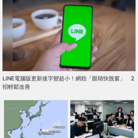
LINE電腦版更新後字變超小！網怨「眼睛快脫窗」 2
招輕鬆改善