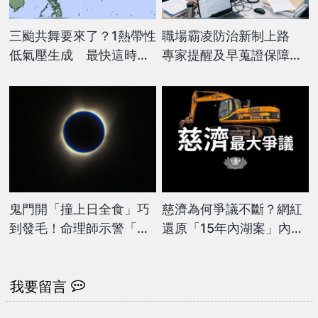
三颱共舞要來了？1熱帶性
職場霸凌防治新制上路
低氣壓生成 最快這時增
專家提醒及早蒐證保障自
強成「琵鷺」
身權益
鬼門開「撞上日全食」巧
慈濟為何爭議不斷？網紅
到發毛！命理師示警「深
還原「15年內湖案」內
夜避開6地」8字要記住
幕 網嘆：講得算保守了
我要留言