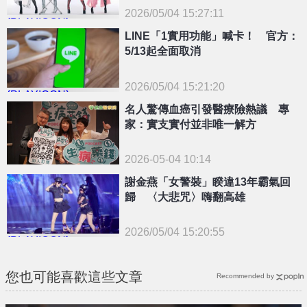
2026/05/04 15:27:11
{PLAYICON}
LINE「1實用功能」喊卡！ 官方：
5/13起全面取消
2026/05/04 15:21:20
{PLAYICON}
名人驚傳血癌引發醫療險熱議 專
家：實支實付並非唯一解方
2026-05-04 10:14
謝金燕「女警裝」睽違13年霸氣回
歸 〈大悲咒〉嗨翻高雄
2026/05/04 15:20:55
{PLAYICON}
您也可能喜歡這些文章
Recommended by