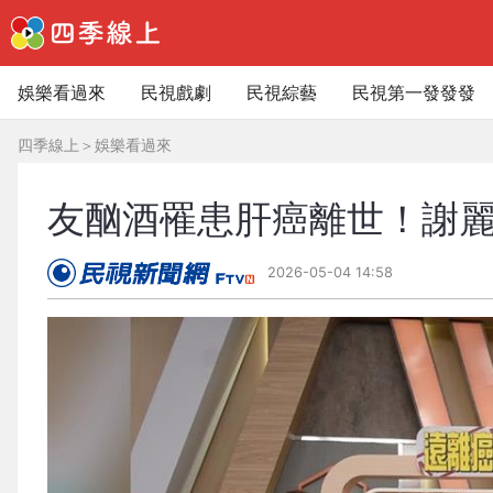
娛樂看過來
民視戲劇
民視綜藝
民視第一發發發
四季線上
＞
娛樂看過來
友酗酒罹患肝癌離世！謝
2026-05-04 14:58