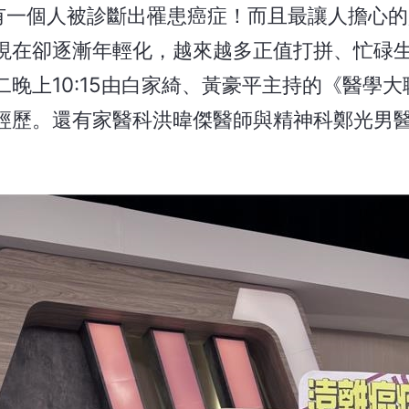
就有一個人被診斷出罹患癌症！而且最讓人擔心
現在卻逐漸年輕化，越來越多正值打拼、忙碌
晚上10:15由白家綺、黃豪平主持的《醫學大
經歷。還有家醫科洪暐傑醫師與精神科鄭光男