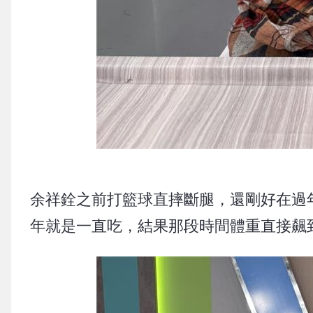
余祥銓之前打籃球直摔斷腿，還剛好在過
年就是一直吃，結果那段時間體重直接飆