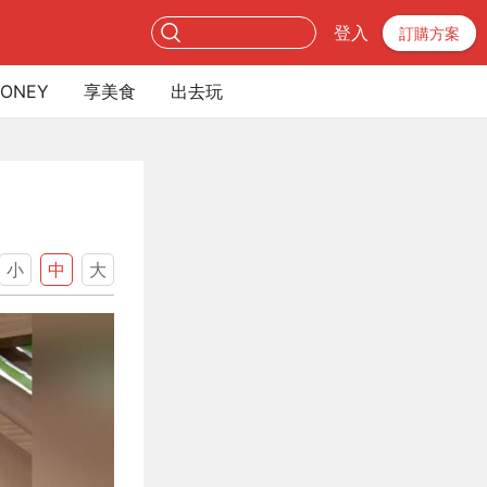
登入
訂購方案
ONEY
享美食
出去玩
小
中
大