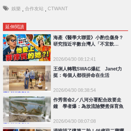
娛樂
合作友站
CTWANT
,
,
延伸閱讀
海產《醫學大聯盟》小酌也傷身？
研究指近半數台灣人「不宜飲
酒」！
2026/04/30 08:12:41
{PLAYICON}
王俐人轉戰SWAG爆紅 Janet力
挺：每個人都很拚命在生活
2026/04/30 08:38:54
{PLAYICON}
作秀害命2／八河分署配合政要走
鐘 學者爆：為放流險變煮保育魚
2026/04/30 08:07:08
{PLAYICON}
湯唯認了懷第二胎！46歲迎二寶曬