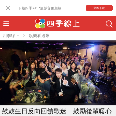
下載四季APP讓影音更順暢
立即下載
四季線上
娛樂看過來
鼓鼓生日反向回饋歌迷 鼓勵後輩暖心