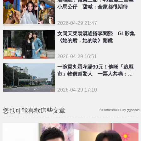
小馬公仔 甜喊：全家都很期待
2026-04-29 21:47
女同天菜袁漠遙搭李聞熙 GL影集
《她的唇，她的吻》開鏡
2026-04-29 16:51
一碗貢丸蛋花湯90元！他嘆「這縣
市」物價超驚人 一票人共鳴：真
的太盤
2026-04-29 17:10
您也可能喜歡這些文章
Recommended by