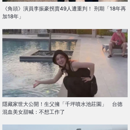
《角頭》演員李振豪拐賣49人遭重判！ 刑期「18年再
加18年」
隱藏家世大公開！生父擁「千坪噴水池莊園」 台德
混血美女甜喊：不想工作了