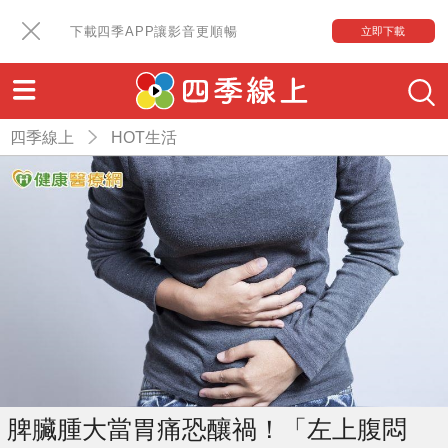
下載四季APP讓影音更順暢
立即下載
四季線上
HOT生活
脾臟腫大當胃痛恐釀禍！「左上腹悶