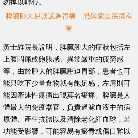
勿掉以輕心。
脾臟腫大易誤認為胃痛 恐與嚴重疾病有
關
黃士維院長說明，脾臟腫大的症狀包括左
上腹悶痛或飽脹感、異常嚴重的疲勞感
等，由於腫大的脾臟壓迫胃部，患者也可
能只吃下少量食物就有飽足感，左肩則可
能因牽連性疼痛出現莫名痠痛。脾臟是人
體最大的免疫器官，負責過濾血液中的病
原體、產生抗體以及清除老化紅血球，若
功能受影響，可能容易有瘀青或傷口難以