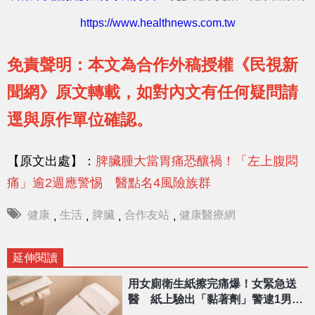
https://www.healthnews.com.tw
免責聲明：本文為合作外稿授權《民視新
聞網》原文轉載，如對內文有任何疑問請
逕與原作單位確認。
【原文出處】：
脾臟腫大當胃痛恐釀禍！「左上腹悶
痛」逾2週應警惕 醫點名4風險族群
健康
生活
脾臟
合作友站
健康醫療網
,
,
,
,
延伸閱讀
用女廁衛生紙擦完痛爆！女緊急送
醫 紙上驗出「黏著劑」警逮1男偷
拍