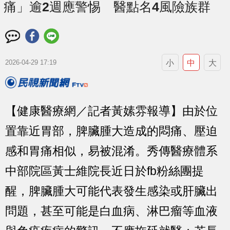
痛」逾2週應警惕 醫點名4風險族群
小
中
大
2026-04-29 17:19
【健康醫療網／記者黃嫊雰報導】由於位
置靠近胃部，脾臟腫大造成的悶痛、壓迫
感和胃痛相似，易被混淆。秀傳醫療體系
中部院區黃士維院長近日於fb粉絲團提
醒，脾臟腫大可能代表發生感染或肝臟出
問題，甚至可能是白血病、淋巴瘤等血液