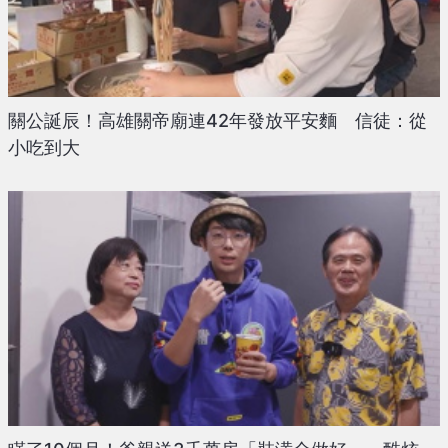
關公誕辰！高雄關帝廟連42年發放平安麵 信徒：從
小吃到大