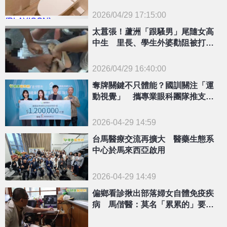
2026/04/29 17:15:00
{PLAYICON}
太囂張！蘆洲「跟騷男」尾隨女高
中生 里長、學生外婆勸阻被打成
重傷
2026/04/29 16:40:00
奪牌關鍵不只體能？國訓關注「運
{PLAYICON}
動視覺」 攜專業眼科團隊推支持
計畫
2026-04-29 14:59
台馬醫療交流再擴大 醫藥生態系
中心於馬來西亞啟用
2026-04-29 14:49
偏鄉看診揪出部落婦女自體免疫疾
病 馬偕醫：莫名「累累的」要留
意