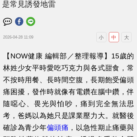
是常見誘發地雷
小
中
大
2026-04-28 11:09
【NOW健康 編輯部／整理報導】15歲的
林姓少女平時愛吃巧克力與各式甜食，常
不按時用餐、長時間空腹，長期飽受偏頭
痛困擾，發作時就像有電鑽在腦中鑽，伴
隨噁心、畏光與怕吵，痛到完全無法思
考，爸媽以為她只是課業壓力大。就醫後
確診為青少年
偏頭痛
，以急性期止痛藥與