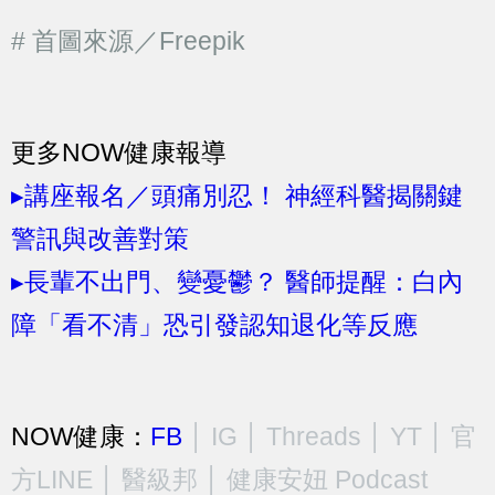
# 首圖來源／Freepik
更多NOW健康報導
▸講座報名／頭痛別忍！ 神經科醫揭關鍵
警訊與改善對策
▸長輩不出門、變憂鬱？ 醫師提醒：白內
障「看不清」恐引發認知退化等反應
NOW健康：
FB
│
IG
│
Threads
│
YT
│
官
方LINE
│
醫級邦
│
健康安妞 Podcast