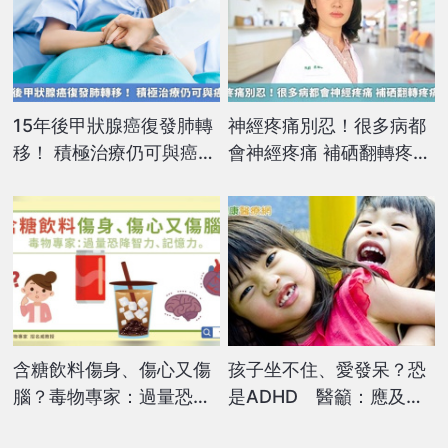
15年後甲狀腺癌復發肺轉
神經疼痛別忍！很多病都
移！ 積極治療仍可與癌共
會神經疼痛 補硒翻轉疼痛
存
人生
含糖飲料傷身、傷心又傷
孩子坐不住、愛發呆？恐
腦？毒物專家：過量恐降
是ADHD 醫籲：應及早
智力、記憶力。
接受協助與治療