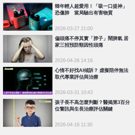
韓年輕人超愛用！「吸一口提神」
恐傷肺 當局驗出有害物質
2026-03-27 21:00
偏頭痛不停其實「脖子」鬧脾氣 居
家三招預防頸因性頭痛
2026-04-26 14:16
心情不好找AI傾訴？ 虛擬陪伴無法
取代專業評估與治療
2026-03-31 10:43
孩子長不高怎麼判斷？醫揭第3百分
位警訊與生長治療評估關鍵
2026-04-16 11:30