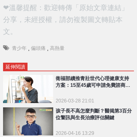
❤溫馨提醒：歡迎轉傳「原始文章連結」
分享，未經授權，請勿複製圖文轉貼本
文。
青少年
偏頭痛
高熱量
,
,
延伸閱讀
衛福部續推青壯世代心理健康支持
方案：15至45歲可申請免費諮商服
務
2026-03-28 21:01
孩子長不高怎麼判斷？醫揭第3百分
位警訊與生長治療評估關鍵
2026-04-16 13:29