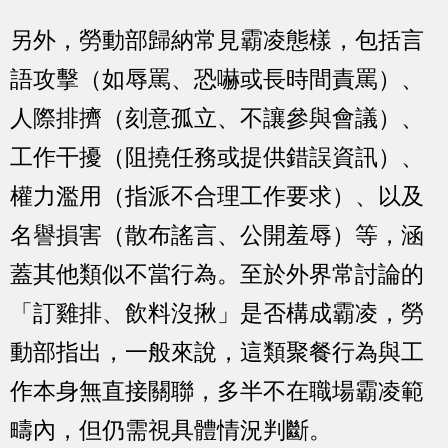
另外，勞動部歸納常見霸凌態樣，包括言
語攻擊（如辱罵、恐嚇或長時間責罵）、
人際排擠（刻意孤立、不讓參與會議）、
工作干擾（阻撓任務或提供錯誤資訊）、
權力濫用（指派不合理工作要求）、以及
名譽損害（散布謠言、公開羞辱）等，涵
蓋其他類似不當行為。至於外界常討論的
「訂雞排、飲料沒揪」是否構成霸凌，勞
動部指出，一般來說，這類聚餐行為與工
作本身無直接關聯，多半不在職場霸凌範
疇內，但仍需視具體情況判斷。