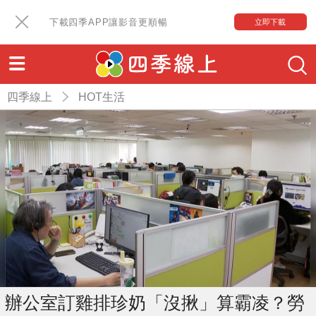
下載四季APP讓影音更順暢
立即下載
四季線上
HOT生活
辦公室訂雞排珍奶「沒揪」算霸凌？勞