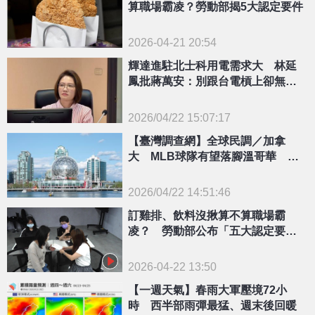
算職場霸凌？勞動部揭5大認定要件
2026-04-21 20:54
輝達進駐北士科用電需求大 林延
鳳批蔣萬安：別跟台電槓上卻無綠
能配套
2026/04/22 15:07:17
【臺灣調查網】全球民調／加拿
{PLAYICON}
大 MLB球隊有望落腳溫哥華 卑
詩省超過7成民眾樂觀其成
2026/04/22 14:51:46
訂雞排、飲料沒揪算不算職場霸
{PLAYICON}
凌？ 勞動部公布「五大認定要
件」
2026-04-22 13:50
【一週天氣】春雨大軍壓境72小
時 西半部雨彈最猛、週末後回暖