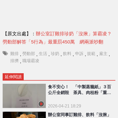
【原文出處】：
辦公室訂雞排珍奶「沒揪」算霸凌？
勞動部解答「5行為」最重罰450萬 網兩派吵翻
雞排
勞動部
生活
珍奶
飲料
申訴
規範
雇主
,
,
,
,
,
,
,
,
排擠
職場霸凌
,
延伸閱讀
食不安心！ 「中製蒸籠紙」３百
公斤全銷毀 茶具、肉桂粉「重金
屬超標」
2026-04-21 18:29
辦公室同事訂雞排、飲料「沒揪」