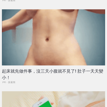
PR・新素簡
起床就先做件事，沒三天小腹就不見了! 肚子一天天變
小！
PR・新素簡