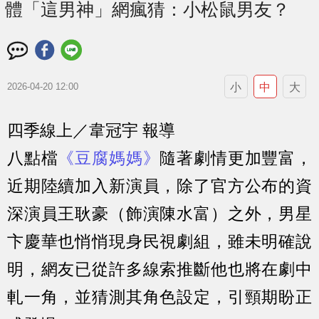
體「這男神」網瘋猜：小松鼠男友？
小
中
大
2026-04-20 12:00
四季線上／韋冠宇 報導
八點檔
《豆腐媽媽》
隨著劇情更加豐富，
近期陸續加入新演員，除了官方公布的資
深演員王耿豪（飾演陳水富）之外，男星
卞慶華也悄悄現身民視劇組，雖未明確說
明，網友已從許多線索推斷他也將在劇中
軋一角，並猜測其角色設定，引頸期盼正