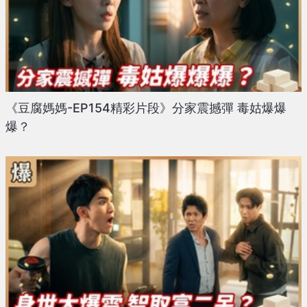
《豆腐媽媽-EP154精彩片段》分家震撼彈 毒姑爆爆
爆？