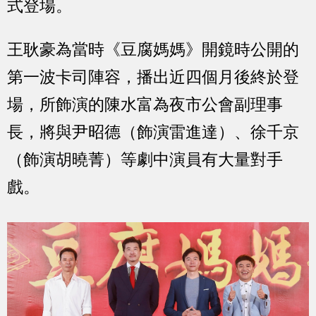
式登場。
王耿豪為當時《豆腐媽媽》開鏡時公開的
第一波卡司陣容，播出近四個月後終於登
場，所飾演的陳水富為夜市公會副理事
長，將與尹昭德（飾演雷進達）、徐千京
（飾演胡曉菁）等劇中演員有大量對手
戲。