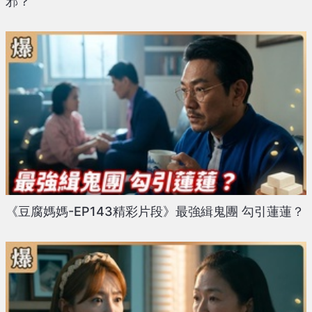
邪？
《豆腐媽媽-EP143精彩片段》最強緝鬼團 勾引蓮蓮？