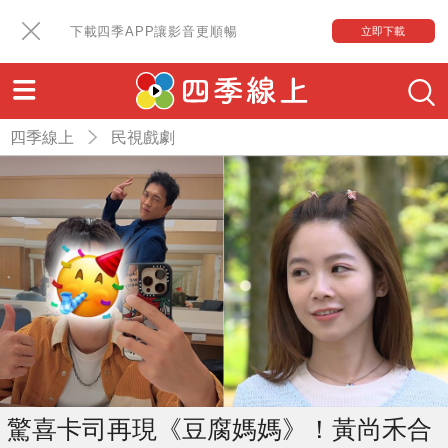
下載四季APP讓影音更順暢
立即下載
四季線上
民視戲劇
驚喜卡司再現《豆腐媽媽》！黃尚禾合