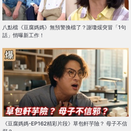
八點檔《豆腐媽媽》無預警換檔了？謝瓊煖突冒「1句
話」悄曝新工作！
《豆腐媽媽-EP162精彩片段》草包軒芋險？ 母子不信