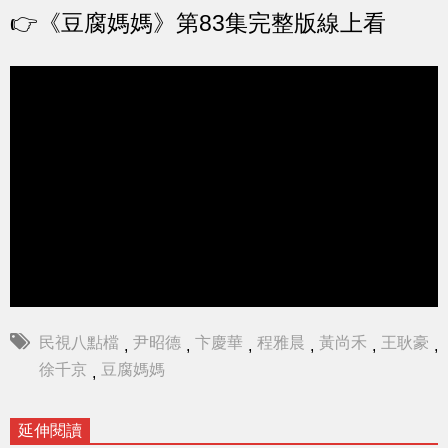
👉《豆腐媽媽》第83集完整版線上看
民視八點檔
尹昭德
卞慶華
程雅晨
黃尚禾
王耿豪
,
,
,
,
,
,
徐千京
豆腐媽媽
,
延伸閱讀