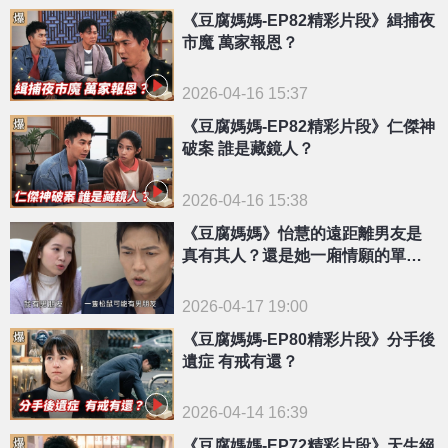
《豆腐媽媽-EP82精彩片段》緝捕夜
市魔 萬家報恩？
2026-04-16 15:37
《豆腐媽媽-EP82精彩片段》仁傑神
破案 誰是藏鏡人？
2026-04-16 15:38
《豆腐媽媽》怡慧的遠距離男友是
真有其人？還是她一廂情願的單
戀！
2026-04-17 19:00
《豆腐媽媽-EP80精彩片段》分手後
遺症 有戒有還？
2026-04-14 16:39
《豆腐媽媽-EP72精彩片段》天生絕