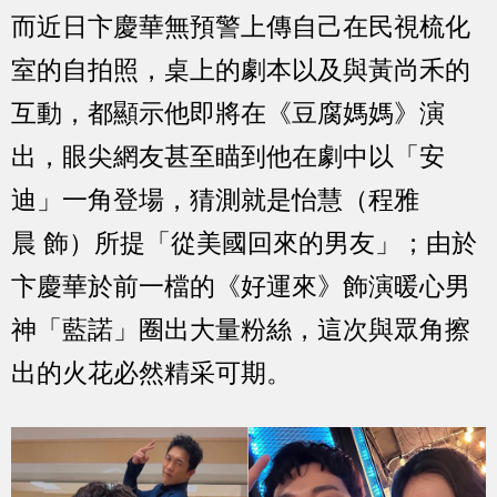
而近日卞慶華無預警上傳自己在民視梳化
室的自拍照，桌上的劇本以及與黃尚禾的
互動，都顯示他即將在《豆腐媽媽》演
出，眼尖網友甚至瞄到他在劇中以「安
迪」一角登場，猜測就是怡慧（程雅
晨 飾）所提「從美國回來的男友」；由於
卞慶華於前一檔的《好運來》飾演暖心男
神「藍諾」圈出大量粉絲，這次與眾角擦
出的火花必然精采可期。