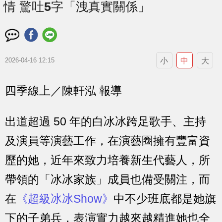
情 驚吐5字「洩真實關係」
小
中
大
2026-04-16 12:15
四季線上／陳軒泓 報導
出道超過 50 年的白冰冰跨足歌手、主持
及演員等演藝工作，在演藝圈擁有豐富資
歷的她，近年來致力培養新生代藝人，所
帶領的「冰冰家族」成員也備受關注，而
在
《超級冰冰Show》
中不少班底都是她旗
下的子弟兵，表演實力越來越精進她也全