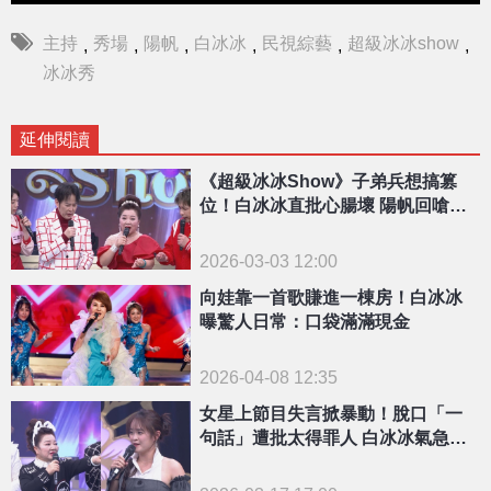
主持
秀場
陽帆
白冰冰
民視綜藝
超級冰冰show
,
,
,
,
,
,
冰冰秀
延伸閱讀
《超級冰冰Show》子弟兵想搞篡
位！白冰冰直批心腸壞 陽帆回嗆一
句掀暴動
2026-03-03 12:00
向娃靠一首歌賺進一棟房！白冰冰
曝驚人日常：口袋滿滿現金
2026-04-08 12:35
女星上節目失言掀暴動！脫口「一
句話」遭批太得罪人 白冰冰氣急發
聲