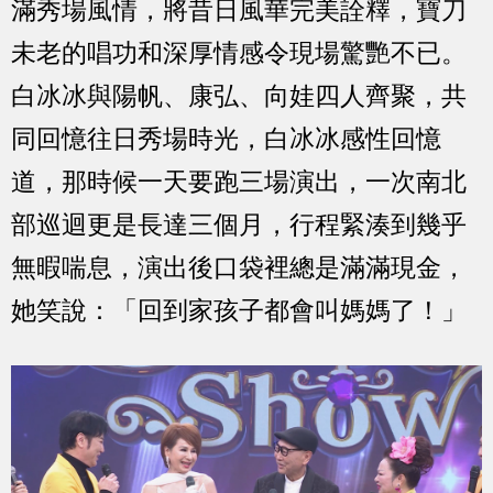
滿秀場風情，將昔日風華完美詮釋，寶刀
未老的唱功和深厚情感令現場驚艷不已。
白冰冰與陽帆、康弘、向娃四人齊聚，共
同回憶往日秀場時光，白冰冰感性回憶
道，那時候一天要跑三場演出，一次南北
部巡迴更是長達三個月，行程緊湊到幾乎
無暇喘息，演出後口袋裡總是滿滿現金，
她笑說：「回到家孩子都會叫媽媽了！」