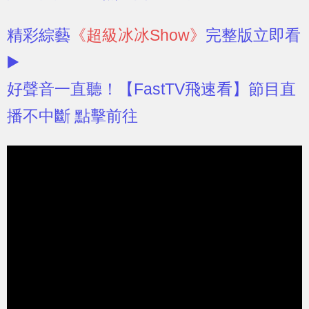
精彩綜藝
《超級冰冰Show》
完整版立即看
▶️
好聲音一直聽！【FastTV飛速看】節目直
播不中斷 點擊前往