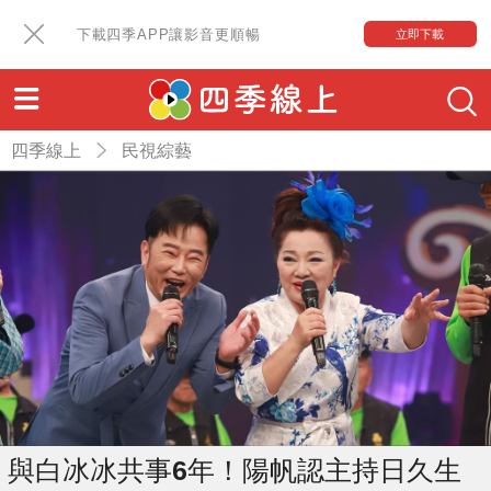
下載四季APP讓影音更順暢
立即下載
四季線上
民視綜藝
與白冰冰共事6年！陽帆認主持日久生