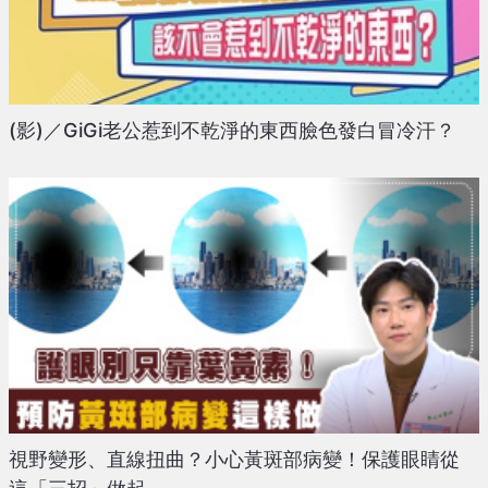
(影)／GiGi老公惹到不乾淨的東西臉色發白冒冷汗？
視野變形、直線扭曲？小心黃斑部病變！保護眼睛從