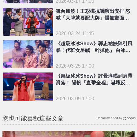
2026-03-17 17:00
舞台風波！王彩樺抗議演出安排 怒
喊「大牌就要配大牌」爆氣畫面流
出
2026-03-24 11:45
《超級冰冰Show》郭忠祐缺陣引風
暴！代班女星喊「幹掉他」 白冰冰
警告一事
2026-03-25 17:00
《超級冰冰Show》許景淳唱到肩帶
滑落！ 陽帆「直擊全程」嚇壞反應
全曝光
2026-03-09 17:00
您也可能喜歡這些文章
Recommended by