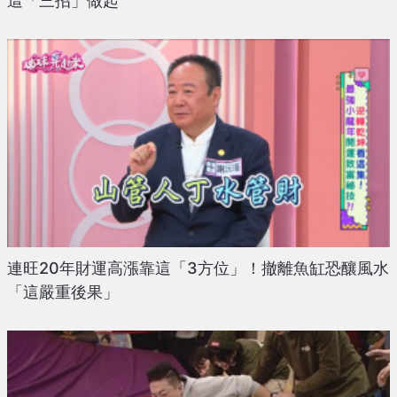
這「三招」做起
連旺20年財運高漲靠這「3方位」！撤離魚缸恐釀風水
「這嚴重後果」