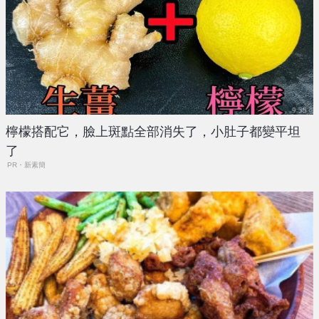
檸檬搭配它，臉上斑點全部消失了，小肚子都變平坦
了
PR・新素簡