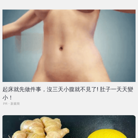
起床就先做件事，沒三天小腹就不見了! 肚子一天天變
小！
PR・新素簡