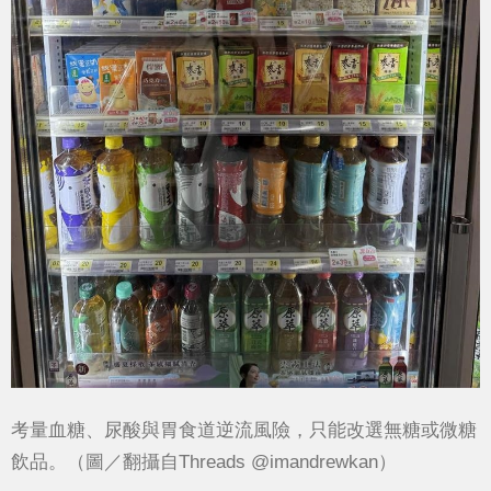
考量血糖、尿酸與胃食道逆流風險，只能改選無糖或微糖
飲品。（圖／翻攝自Threads @imandrewkan）