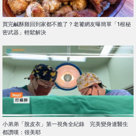
買完鹹酥雞回到家都不脆了？老饕網友曝簡單「1根秘
密武器」輕鬆解決
小弟弟「脫皮衣」第一視角全紀錄 完美變身連醫生
都讚嘆：很美耶