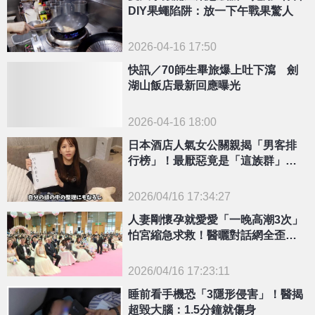
DIY果蠅陷阱：放一下午戰果驚人
2026-04-16 17:50
快訊／70師生畢旅爆上吐下瀉 劍
湖山飯店最新回應曝光
2026-04-16 18:00
日本酒店人氣女公關親揭「男客排
行榜」！最厭惡竟是「這族群」網
笑翻：太精闢
2026/04/16 17:34:27
{PLAYICON}
人妻剛懷孕就愛愛「一晚高潮3次」
怕宮縮急求救！醫曬對話網全歪
樓：炫耀文
2026/04/16 17:23:11
{PLAYICON}
睡前看手機恐「3隱形侵害」！醫揭
超毀大腦：1.5分鐘就傷身