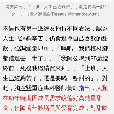
網友留言，「上班、人生已經夠苦了，還是要喝一點甜
的」。（圖／翻攝自Threads @imandrewkan）
不過也有另一派網友抱持不同看法，認為
人生已經夠辛苦，仍會選擇自己喜歡的甜
飲，強調適量即可，「喝吧，我們棺材腳
都踏進去一半了」、「我阿公喝到85歲臨
終前，死後我繼續買來拜」、「上班、人
生已經夠苦了，還是要喝一點甜的」。對
此，胸腔暨重症專科醫師黃軒
指出
，
人類
在幼年時期因成長需求較偏好高熱量甜
食，但隨著年齡增長與發育完成，對甜味