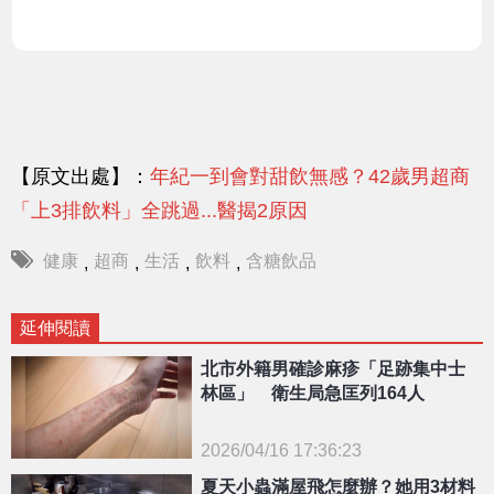
【原文出處】：
年紀一到會對甜飲無感？42歲男超商
「上3排飲料」全跳過...醫揭2原因
健康
超商
生活
飲料
含糖飲品
,
,
,
,
延伸閱讀
北市外籍男確診麻疹「足跡集中士
林區」 衛生局急匡列164人
2026/04/16 17:36:23
{PLAYICON}
夏天小蟲滿屋飛怎麼辦？她用3材料