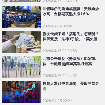
2026/04/15 22:46:10
{PLAYICON}
川普曝伊朗盼達成協議！美股紛紛
收高 台指期夜盤大漲1.6％
2026-04-14 06:08
親友借錢不還「搞消失」怎麼辦？
律師親授「法律3手段」：讓欠債變
5％定存
2026/04/15 22:39:58
{PLAYICON}
北市公告違反《勞基法》81家單
位 台鐵遭開罰30萬單月最高
2026/04/15 22:44:02
{PLAYICON}
投資人緊盯中東局勢 美股開盤走
高
2026-04-15 22:21