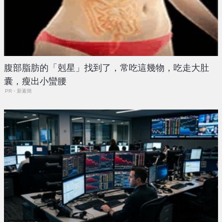
腹部脂肪的「剋星」找到了，常吃這幾物，吃走大肚
囊，瘦出小蠻腰
PR・新素簡