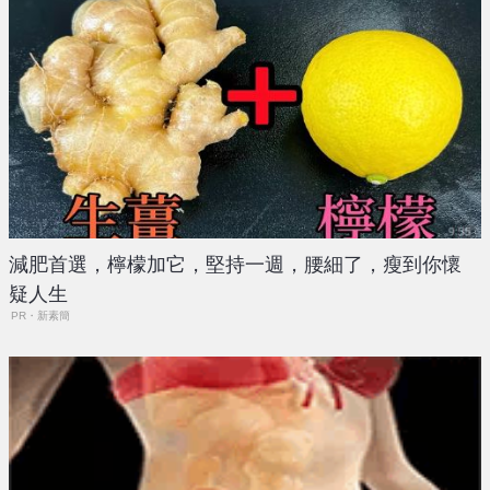
減肥首選，檸檬加它，堅持一週，腰細了，瘦到你懷
疑人生
PR・新素簡