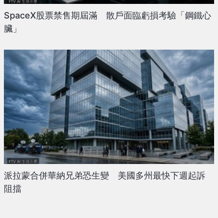
SpaceX股票禁售期屆滿 散戶面臨虧損考驗「鋼鐵心
臟」
派拉蒙合併華納兄弟恐生變 美國多州最快下週起訴
阻擋