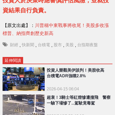
投資人於決策時應審慎評估風險，並就投
資結果自行負責。
【原文出處】：
川普稱中東戰事將收尾！美股多收漲
標普、納指齊創歷史新高
財經
快新聞
台積電
股市
美股
台指期夜盤
,
,
,
,
,
延伸閱讀
投資人樂觀美伊談判！美股收高
台積電ADR強噴2.8%
2026-04-15 06:04
超衰！3騎士等紅燈慘遭撞飛 警察
一驗下場慘了...駕駛竟毒駕