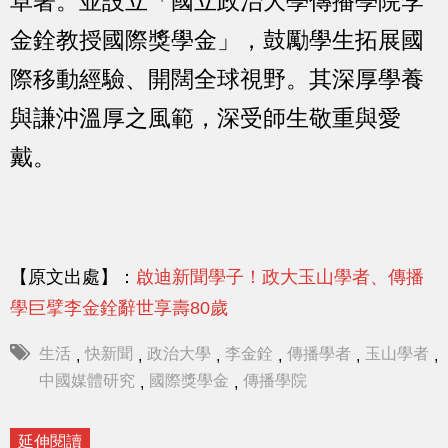
卓著。並設立「國立政治大學傳播學院李
金銓教授國際獎學金」，鼓勵學生拓展國
際移動經驗、開闊全球視野。其深厚學養
與謙沖溫厚之風範，深受師生敬重與愛
戴。
【原文出處】：
啟迪新聞學子！政大玉山學者、傳播
學巨擘李金銓辭世享壽80歲
生活
快新聞
政治大學
李金銓
傳播學者
玉山學者
,
,
,
,
,
,
中國媒體研究
國際獎學金
傳播學院
,
,
延伸閱讀