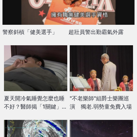
警察斜槓「健美選手」 超壯員警出勤霸氣外露
夏天開冷氣睡覺怎麼也睡
"不老樂師"組爵士樂團巡
不好？醫師揭「1關鍵」是
演 獨老.弱勢童免費入場
身體、大腦沒降溫！