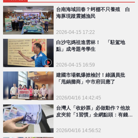
台南海域回春？蚵棚不只養殖 白
海豚現蹤震撼漁民
2026-04-15 17:22
白沙屯媽祖進雲林！ 「駐駕地
點」成考題考學生
2026-04-15 16:59
建國市場氣爆掀檢討！綠議員批
「甩鍋攤商」中市府回應了
2026/04/16 14:42:45
{PLAYICON}
台灣人「收鈔票」必做動作？他放
皮夾前「1習慣」全網點頭：有錢人
都會做
2026/04/16 14:56:52
{PLAYICON}