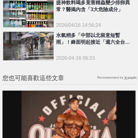
提神飲料喝多竟害精蟲變少排卵異
常？醫揭內含「3大危險成分」
2026/04/16 14:56:24
{PLAYICON}
水氣稍多「中部以北留意短暫
雨」！鋒面明起接近「週六全台有
雨」
2026-04-16 06:33
您也可能喜歡這些文章
Recommended by