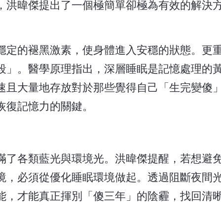
，洪暐傑提出了一個極簡單卻極為有效的解決
穩定的褪黑激素，使身體進入安穩的狀態。更
段」。醫學原理指出，深層睡眠是記憶處理的
速且大量地存放對於那些覺得自己「生完變傻
恢復記憶力的關鍵。
滿了各類藍光與環境光。洪暐傑提醒，若想避
境，必須從優化睡眠環境做起。透過阻斷夜間
能，才能真正揮別「傻三年」的陰霾，找回清