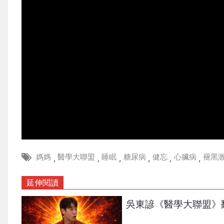
媽媽
醫學大聯盟
睡眠
糖尿病
健忘
心臟病
褪黑
,
,
,
,
,
,
延伸閱讀
吳東諺《醫學大聯盟》