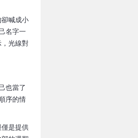
的卻喊成小
自己名字一
示，光線對
自己也當了
錯順序的情
僅僅是提供