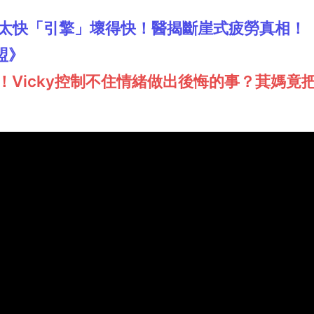
太快「引擎」壞得快！醫揭斷崖式疲勞真相！
盟》
！Vicky控制不住情緒做出後悔的事？萁媽竟