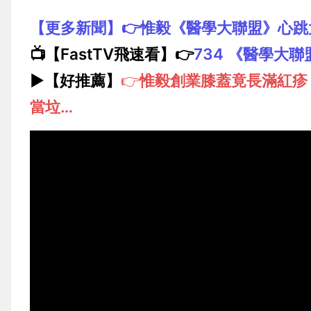
【更多新聞】👉
惟毅《醫學大聯盟》心跳
📺【FastTV飛速看】👉
734 《醫學大聯
▶️【好推薦】
👉
惟毅創業膝蓋竟長滿紅疹
當垃…