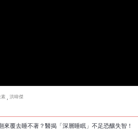
激素
洪暐傑
,
翻來覆去睡不著？醫揭「深層睡眠」不足恐釀失智！