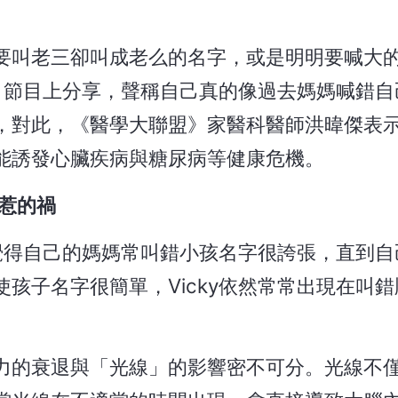
要叫老三卻叫成老么的名字，或是明明要喊大
盟》節目上分享，聲稱自己真的像過去媽媽喊錯
，對此，《醫學大聯盟》家醫科醫師洪暐傑表
能誘發心臟疾病與糖尿病等健康危機。
惹的禍
總覺得自己的媽媽常叫錯小孩名字很誇張，直到
孩子名字很簡單，Vicky依然常常出現在叫
。
力的衰退與「光線」的影響密不可分。光線不