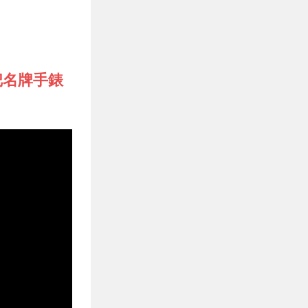
把名牌手錶