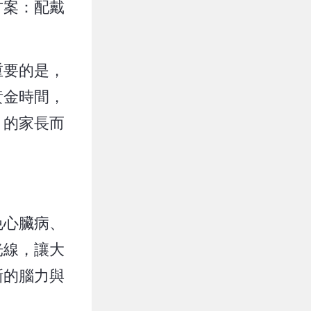
方案：配戴
重要的是，
黃金時間，
」的家長而
免心臟病、
光線，讓大
晰的腦力與