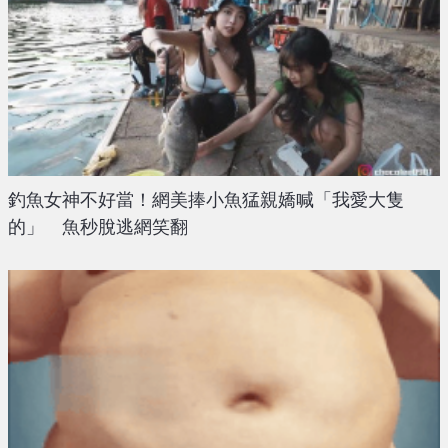
釣魚女神不好當！網美捧小魚猛親嬌喊「我愛大隻
的」 魚秒脫逃網笑翻