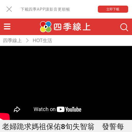
下載四季APP讓影音更順暢
立即下載
四季線上
HOT生活
老婦跪求媽祖保佑8旬失智翁 發誓每