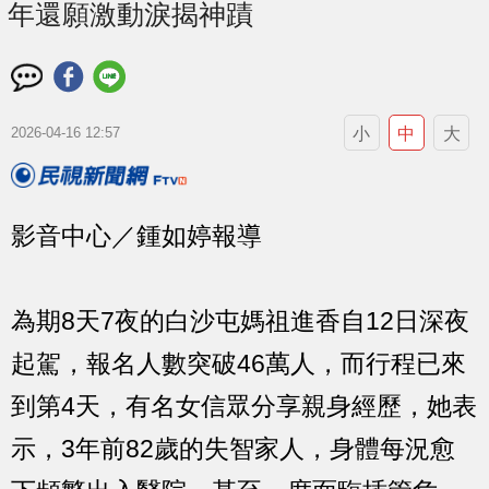
年還願激動淚揭神蹟
小
中
大
2026-04-16 12:57
影音中心／鍾如婷報導
為期8天7夜的白沙屯媽祖進香自12日深夜
起駕，報名人數突破46萬人，而行程已來
到第4天，有名女信眾分享親身經歷，她表
示，3年前82歲的失智家人，身體每況愈