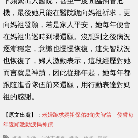
下頻繁出入醫院，甚至一度面臨插管危
機，最後她只能在醫院跪向媽祖祈求，更
向媽祖發願，若是家人平安，她每年便會
在媽祖出巡時到場還願。沒想到之後病況
逐漸穩定，意識也慢慢恢復，連失智狀況
也恢復了，婦人激動表示，這段經歷對她
而言就是神蹟，因此從那年起，她每年都
跟隨進香隊伍前來還願，用行動表達對媽
祖的感謝。
【原文出處】：
老婦跪求媽祖保佑8旬失智翁 發誓每
年還願激動淚揭神蹟
媽祖
生活
白沙屯媽祖
進香
信眾
還願