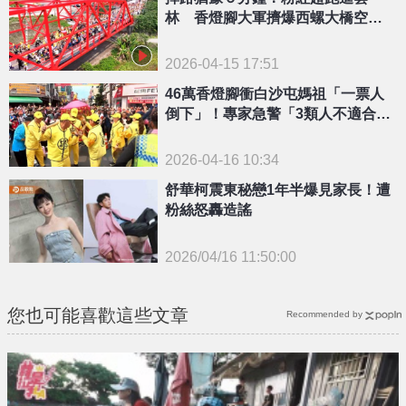
林 香燈腳大軍擠爆西螺大橋空拍
超壯觀
2026-04-15 17:51
46萬香燈腳衝白沙屯媽祖「一票人
倒下」！專家急警「3類人不適合
跟」揭能量關鍵
2026-04-16 10:34
舒華柯震東秘戀1年半爆見家長！遭
粉絲怒轟造謠
2026/04/16 11:50:00
{PLAYICON}
您也可能喜歡這些文章
Recommended by