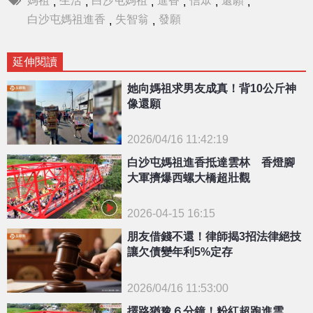
,
,
,
,
,
,
白沙屯媽祖進香
失智翁
發願
,
,
延伸閱讀
她向媽祖求男友成真！背10公斤神
像還願
2026/04/16 11:42:19
{PLAYICON}
白沙屯媽祖進香抵達雲林 香燈腳
大軍擠爆西螺大橋超壯觀
2026-04-15 16:15
朋友借錢不還！律師揭3招法律絕技
讓欠債變年利5%定存
2026/04/16 11:53:00
{PLAYICON}
擇路猶豫６分鐘！粉紅超跑進雲