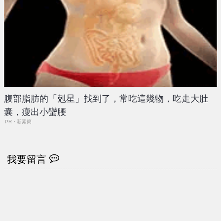
腹部脂肪的「剋星」找到了，常吃這幾物，吃走大肚
囊，瘦出小蠻腰
PR・新素簡
我要留言