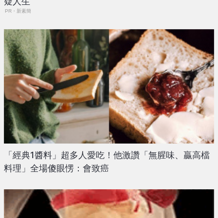
疑人生
PR・新素簡
「經典1醬料」超多人愛吃！他激讚「無腥味、贏高檔
料理」全場傻眼愣：會致癌