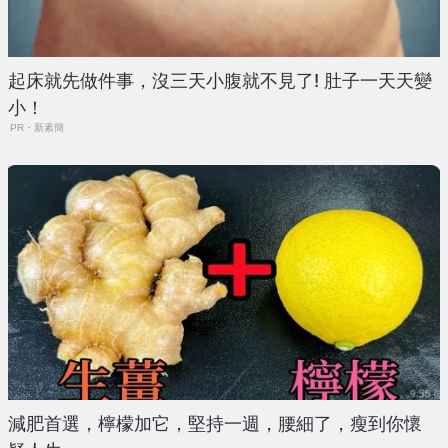
起床就先做件事，沒三天小腹就不見了! 肚子一天天變
小！
PR・新素簡
減肥首選，檸檬加它，堅持一週，腰細了，瘦到你懷