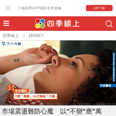
下載四季APP讓影音更順暢
立即下載
四季線上
MONEY
市場震盪難防心魔 以"不變"應"萬