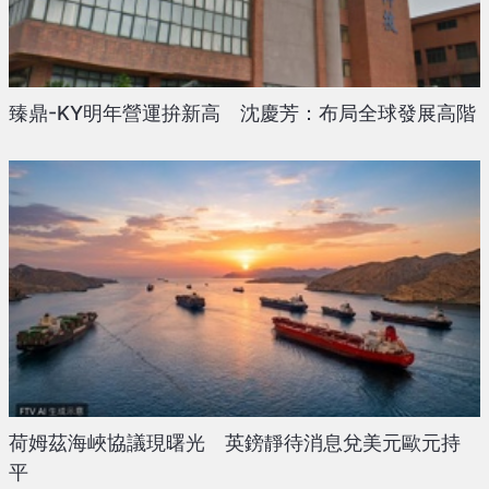
臻鼎-KY明年營運拚新高 沈慶芳：布局全球發展高階
荷姆茲海峽協議現曙光 英鎊靜待消息兌美元歐元持
平