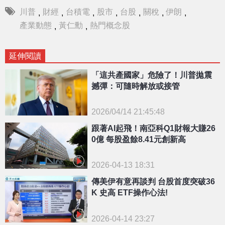
川普
財經
台積電
股市
台股
關稅
伊朗
,
,
,
,
,
,
,
產業動態
黃仁勳
熱門概念股
,
,
延伸閱讀
「這共產國家」危險了！川普拋震
撼彈：可隨時解放或接管
2026/04/14 21:45:48
{PLAYICON}
跟著AI起飛！南亞科Q1財報大賺26
0億 每股盈餘8.41元創新高
2026-04-13 18:31
傳美伊有意再談判 台股首度突破36
K 史高 ETF操作心法!
2026-04-14 23:27