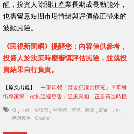
醒，投資人除關注產業長期成長動能外，
也需留意短期市場情緒與評價修正帶來的
波動風險。
《民視新聞網》提醒您：內容僅供參考，
投資人於決策時應審慎評估風險，並就投
資結果自行負責。
【原文出處】：
中東炸裂「資金狂灌台積電」？華爾
街專家揭「改抱這檔更香」逆風真相：正是買進時機
AI
財經
台積電
半導體
需求
輝達
資金
Jim
,
,
,
,
,
,
,
,
伊朗戰事
Cramer
,