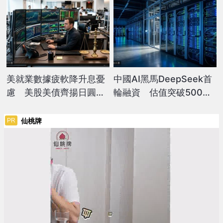
美就業數據疲軟降升息憂
中國AI黑馬DeepSeek首
慮 美股美債齊揚日圓反
輪融資 估值突破500億
彈
美元
仙桃牌
PR