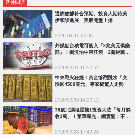
延伸閱讀
通膨數據符合預期、投資人期待美
伊和談進展 美股開盤上揚
2026-04-10 22:06
外媒點台積電可衝入「3兆美元俱樂
部」！揭沒怕中東狂燒「2關鍵戰
力」：已準備好
2026/03/31 16:52:52
{PLAYICON}
中東戰火狂燒！黃金慘烈跳水「突
漲回4500美元」專家揭驚人走勢
2026/03/30 14:23:12
{PLAYICON}
36歲北漂租屋族1投資大法「每月躺
收3萬」！菜單曝光…網震驚：不用
看老闆臉色了
2026/03/28 17:49:28