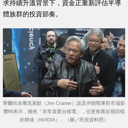
求持續升溫背景下，資金正重新評估半導
體族群的投資節奏。
華爾街名嘴克萊默（Jim Cramer）談及伊朗戰事對市場影
響時表示，雖然「非常喜愛台積電」，但更推薦近期回檔
的輝達（NVIDIA）。（圖／民視資料照）