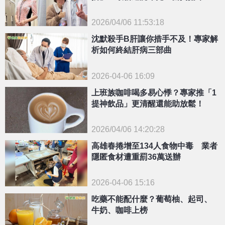
幕」：豆腐放硬盒子
2026/04/06 11:53:18
{PLAYICON}
沈默殺手B肝讓你措手不及！專家解
析如何終結肝病三部曲
2026-04-06 16:09
上班族咖啡喝多易心悸？專家推「1
提神飲品」更清醒還能助放鬆！
2026/04/06 14:20:28
{PLAYICON}
高雄春捲增至134人食物中毒 業者
隱匿食材遭重罰36萬送辦
2026-04-06 15:16
吃藥不能配什麼？葡萄柚、起司、
牛奶、咖啡上榜