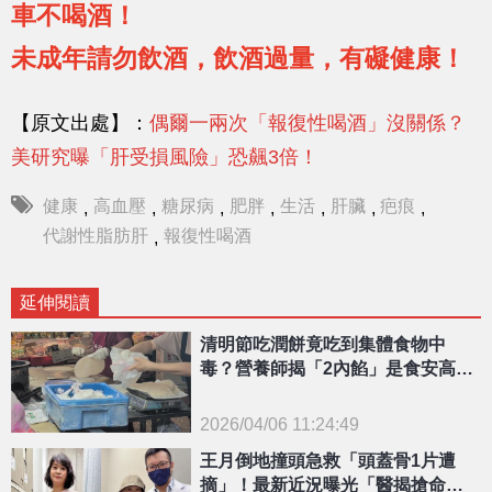
車不喝酒！
未成年請勿飲酒，飲酒過量，有礙健康！
【原文出處】：
偶爾一兩次「報復性喝酒」沒關係？
美研究曝「肝受損風險」恐飆3倍！
健康
高血壓
糖尿病
肥胖
生活
肝臟
疤痕
,
,
,
,
,
,
,
代謝性脂肪肝
報復性喝酒
,
延伸閱讀
清明節吃潤餅竟吃到集體食物中
毒？營養師揭「2內餡」是食安高風
險食材
2026/04/06 11:24:49
{PLAYICON}
王月倒地撞頭急救「頭蓋骨1片遭
摘」！最新近況曝光「醫揭搶命內