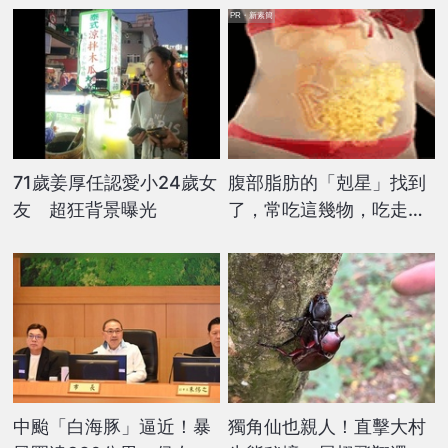
PR・新素簡
71歲姜厚任認愛小24歲女
腹部脂肪的「剋星」找到
友 超狂背景曝光
了，常吃這幾物，吃走大
肚囊，瘦出小蠻腰
中颱「白海豚」逼近！暴
獨角仙也親人！直擊大村