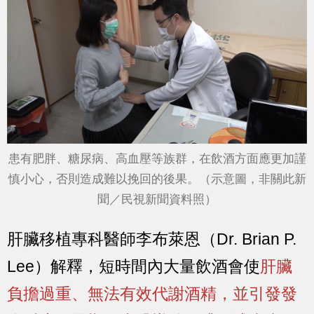
患有肥胖、糖尿病、高血壓等族群，在飲酒方面應更加謹
慎小心，否則造成難以挽回的後果。（示意圖，非關此新
聞／民視新聞資料照）
肝臟移植專科醫師李布萊恩（Dr. Brian P.
Lee）解釋，短時間內大量飲酒會使
肝臟
負擔過重、無法有效代謝酒精，並引發發