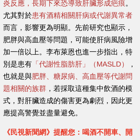
炎反應，長期下來恐導致肝臟形成疤痕
。
尤其對於
患有酒精相關肝病或代謝異常者
而言，影響更為明顯。先前研究也顯示，
肥胖與高血壓等問題，可能使肝病風險增
加一倍以上。李布萊恩也進一步指出，特
別是患有
「代謝性脂肪肝」（MASLD）
，
也就是與
肥胖、糖尿病、高血壓等代謝問
題相關的族群
，若採取這種集中飲酒的模
式，對肝臟造成的傷害更為劇烈，因此更
應提高警覺並盡量避免。
《民視新聞網》提醒您：喝酒不開車、開