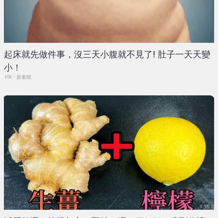
起床就先做件事，沒三天小腹就不見了! 肚子一天天變
小！
PR・新素簡