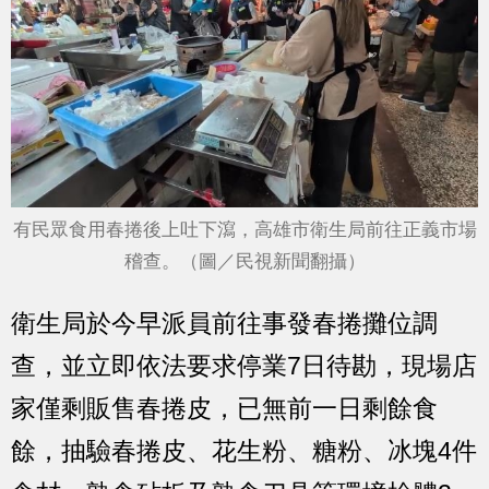
有民眾食用春捲後上吐下瀉，高雄市衛生局前往正義市場
稽查。（圖／民視新聞翻攝）
衛生局於今早派員前往事發春捲攤位調
查，並立即依法要求停業7日待勘，現場店
家僅剩販售春捲皮，已無前一日剩餘食
餘，抽驗春捲皮、花生粉、糖粉、冰塊4件