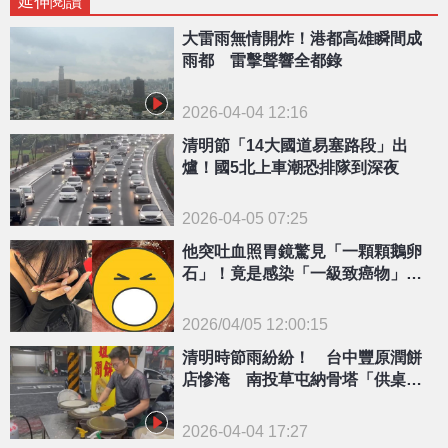
延伸閱讀
大雷雨無情開炸！港都高雄瞬間成
雨都 雷擊聲響全都錄
2026-04-04 12:16
清明節「14大國道易塞路段」出
爐！國5北上車潮恐排隊到深夜
2026-04-05 07:25
他突吐血照胃鏡驚見「一顆顆鵝卵
石」！竟是感染「一級致癌物」最
嚴重下場曝光
2026/04/05 12:00:15
{PLAYICON}
清明時節雨紛紛！ 台中豐原潤餅
店慘淹 南投草屯納骨塔「供桌濕
答答」
2026-04-04 17:27