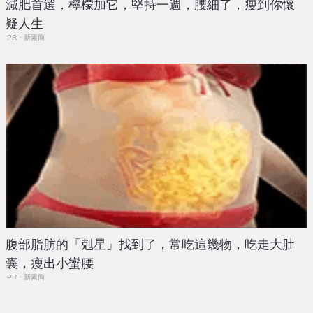
減肥首選，檸檬加它，堅持一週，腰細了，瘦到你懷
疑人生
PR・新素簡
腹部脂肪的「剋星」找到了，常吃這幾物，吃走大肚
囊，瘦出小蠻腰
PR・新素簡