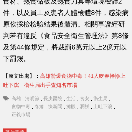
食材、熟食砧板及熟食刀具等環境檢體2
件，以及員工及患者人體檢體8件，感染病
原俟採檢檢驗結果後釐清。相關事證經研
判若有違反《食品安全衛生管理法》第8條
及第44條規定，將裁罰6萬元以上2億元以
下罰鍰。
【原文出處】：
高雄驚爆食物中毒！41人吃春捲慘上
吐下瀉 衛生局出手查知名市場
高雄
清明節
長庚醫院
生活
食安
衛生局
,
,
,
,
,
,
食物中毒
春捲
快新聞
攤販
潤餅
上吐下瀉
,
,
,
,
,
,
正義市場