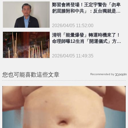
鄭習會將登場！王定宇警告「勿卑
躬屈膝附和中共」：反台獨就是反
中華民國
2026/04/05 11:52:00
{PLAYICON}
清明「能量爆發」轉運時機來了！
命理師曝12生肖「開運儀式」方法
一次看
2026/04/05 11:49:35
{PLAYICON}
您也可能喜歡這些文章
Recommended by