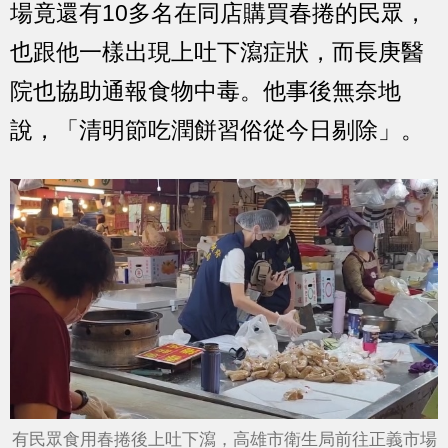
場竟還有10多名在同店購買春捲的民眾，
也跟他一樣出現上吐下瀉症狀，而長庚醫
院也協助通報食物中毒。他事後無奈地
說，「清明節吃潤餅習俗從今日剔除」。
有民眾食用春捲後上吐下瀉，高雄市衛生局前往正義市場